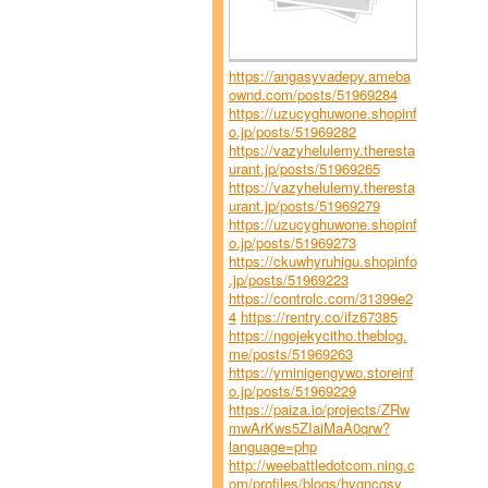
https://angasyvadepy.ameba
ownd.com/posts/51969284
https://uzucyghuwone.shopinf
o.jp/posts/51969282
https://vazyhelulemy.theresta
urant.jp/posts/51969265
https://vazyhelulemy.theresta
urant.jp/posts/51969279
https://uzucyghuwone.shopinf
o.jp/posts/51969273
https://ckuwhyruhigu.shopinfo
.jp/posts/51969223
https://controlc.com/31399e2
4
https://rentry.co/ifz67385
https://ngojekycitho.theblog.
me/posts/51969263
https://yminigengywo.storeinf
o.jp/posts/51969229
https://paiza.io/projects/ZRw
mwArKws5ZIaiMaA0qrw?
language=php
http://weebattledotcom.ning.c
om/profiles/blogs/hygncgsy