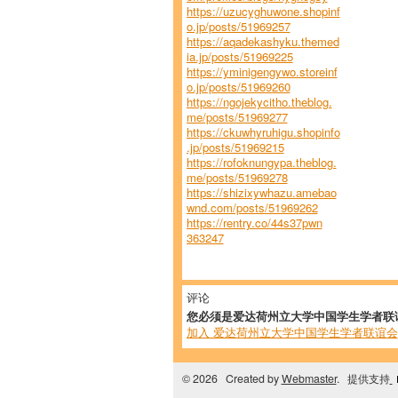
https://uzucyghuwone.shopinf
o.jp/posts/51969257
https://aqadekashyku.themed
ia.jp/posts/51969225
https://yminigengywo.storeinf
o.jp/posts/51969260
https://ngojekycitho.theblog.
me/posts/51969277
https://ckuwhyruhigu.shopinfo
.jp/posts/51969215
https://rofoknungypa.theblog.
me/posts/51969278
https://shizixywhazu.amebao
wnd.com/posts/51969262
https://rentry.co/44s37pwn
363247
评论
您必须是爱达荷州立大学中国学生学者联
加入 爱达荷州立大学中国学生学者联谊会
© 2026 Created by
Webmaster
. 提供支持