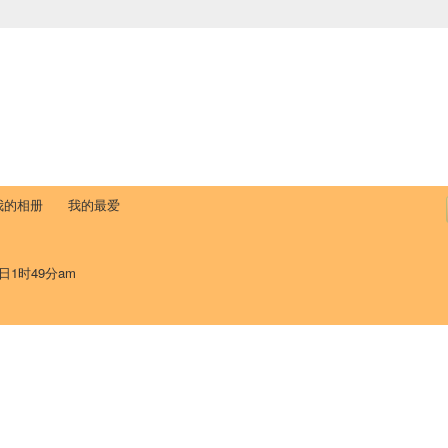
中国学生学者联谊会
University (CAISU)
论坛
博客
帮助
ISU
我的相册
我的最爱
日1时49分am