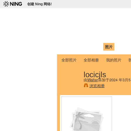
创建 Ning 网络!
爱达荷州立大学
Chinese Association of Idaho State 
首页
我的页面
成员
照片
视频
全部照片
全部相册
我的照片
locicjls
由
Walter
添加于2024 年3月5
浏览相册