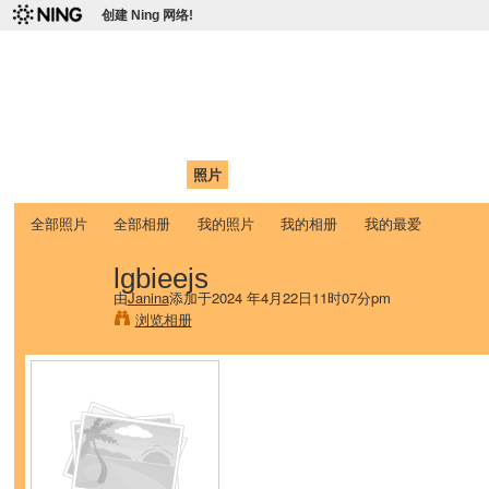
创建 Ning 网络!
爱达荷州立大学中国学生学
Chinese Association of Idaho State University (CAISU)
首页
我的页面
成员
照片
视频
论坛
博客
帮助
ISU
全部照片
全部相册
我的照片
我的相册
我的最爱
lgbieejs
由
Janina
添加于2024 年4月22日11时07分pm
浏览相册