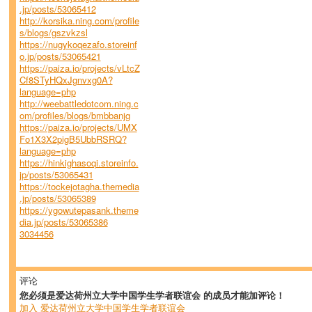
.jp/posts/53065412
http://korsika.ning.com/profile
s/blogs/gszvkzsl
https://nugykoqezafo.storeinf
o.jp/posts/53065421
https://paiza.io/projects/vLtcZ
Cf8STyHQxJgnvxg0A?
language=php
http://weebattledotcom.ning.c
om/profiles/blogs/bmbbanjg
https://paiza.io/projects/UMX
Fo1X3X2pigB5UbbRSRQ?
language=php
https://hinkighasoqi.storeinfo.
jp/posts/53065431
https://tockejotagha.themedia
.jp/posts/53065389
https://ygowutepasank.theme
dia.jp/posts/53065386
3034456
评论
您必须是爱达荷州立大学中国学生学者联谊会 的成员才能加评论！
加入 爱达荷州立大学中国学生学者联谊会