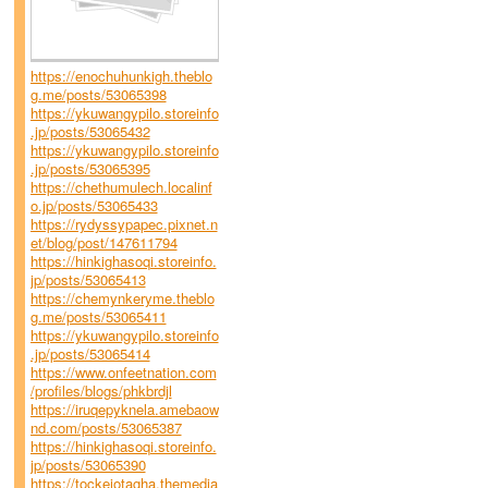
https://enochuhunkigh.theblo
g.me/posts/53065398
https://ykuwangypilo.storeinfo
.jp/posts/53065432
https://ykuwangypilo.storeinfo
.jp/posts/53065395
https://chethumulech.localinf
o.jp/posts/53065433
https://rydyssypapec.pixnet.n
et/blog/post/147611794
https://hinkighasoqi.storeinfo.
jp/posts/53065413
https://chemynkeryme.theblo
g.me/posts/53065411
https://ykuwangypilo.storeinfo
.jp/posts/53065414
https://www.onfeetnation.com
/profiles/blogs/phkbrdjl
https://iruqepyknela.amebaow
nd.com/posts/53065387
https://hinkighasoqi.storeinfo.
jp/posts/53065390
https://tockejotagha.themedia