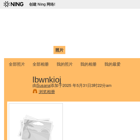
创建 Ning 网络!
爱达荷州立大学中国学生学
Chinese Association of Idaho State University (CAISU)
首页
我的页面
成员
照片
视频
论坛
博客
帮助
ISU
全部照片
全部相册
我的照片
我的相册
我的最爱
lbwnkioj
由
Susana
添加于2025 年5月31日3时22分am
浏览相册