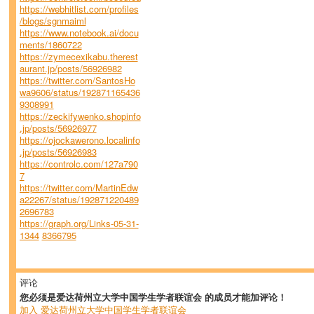
https://webhitlist.com/profiles
/blogs/sgnmaiml
https://www.notebook.ai/docu
ments/1860722
https://zymecexikabu.therest
aurant.jp/posts/56926982
https://twitter.com/SantosHo
wa9606/status/192871165436
9308991
https://zeckifywenko.shopinfo
.jp/posts/56926977
https://ojockawerono.localinfo
.jp/posts/56926983
https://controlc.com/127a790
7
https://twitter.com/MartinEdw
a22267/status/192871220489
2696783
https://graph.org/Links-05-31-
1344
8366795
评论
您必须是爱达荷州立大学中国学生学者联谊会 的成员才能加评论！
加入 爱达荷州立大学中国学生学者联谊会