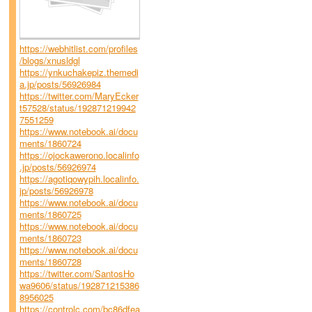
https://webhitlist.com/profiles
/blogs/xnusldgl
https://ynkuchakepiz.themedi
a.jp/posts/56926984
https://twitter.com/MaryEcker
t57528/status/192871219942
7551259
https://www.notebook.ai/docu
ments/1860724
https://ojockawerono.localinfo
.jp/posts/56926974
https://agotiqowypih.localinfo.
jp/posts/56926978
https://www.notebook.ai/docu
ments/1860725
https://www.notebook.ai/docu
ments/1860723
https://www.notebook.ai/docu
ments/1860728
https://twitter.com/SantosHo
wa9606/status/192871215386
8956025
https://controlc.com/bc86dfea