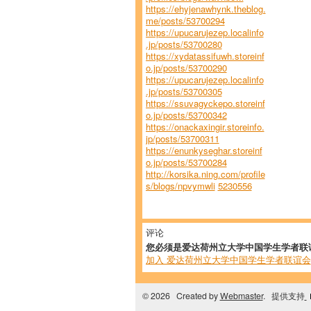
https://ehyjenawhynk.theblog.
me/posts/53700294
https://upucarujezep.localinfo
.jp/posts/53700280
https://xydatassifuwh.storeinf
o.jp/posts/53700290
https://upucarujezep.localinfo
.jp/posts/53700305
https://ssuvagyckepo.storeinf
o.jp/posts/53700342
https://onackaxingir.storeinfo.
jp/posts/53700311
https://enunkyseghar.storeinf
o.jp/posts/53700284
http://korsika.ning.com/profile
s/blogs/npvymwli
5230556
评论
您必须是爱达荷州立大学中国学生学者联
加入 爱达荷州立大学中国学生学者联谊会
© 2026 Created by
Webmaster
. 提供支持