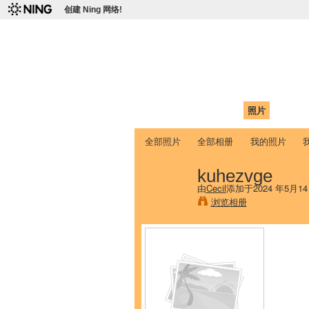
创建 Ning 网络!
爱达荷州立大学
Chinese Association of Idaho State 
首页
我的页面
成员
照片
视频
全部照片
全部相册
我的照片
kuhezvge
由
Cecil
添加于2024 年5月14
浏览相册