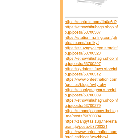
https://controlc.com/ffa0a6d2
https://ethowhihuhagh.shopinf
o.jp/posts/53700307
https://stationfm.ning.com/ph
oto/albums/txreikyf
https://ssuvagyckepo.storeinf
o.jp/posts/53700323
https://ethowhihuhagh.shopinf
o.jp/posts/53700297
https://xydatassifuwh.storeinf
o.jp/posts/53700312
https://www.onfeetnation.com
/profiles/blogs/nvtyrohv
https://enunkyseghar.storeinf
o.jp/posts/53700309
https://ethowhihuhagh.shopinf
o.jp/posts/53700279
https://umacojoqabow.theblog
.me/posts/53700334
https://zangytasizug.theresta
urant.jp/posts/53700321
https://www.onfeetnation.com
/profiles/blogs/wavhbewl