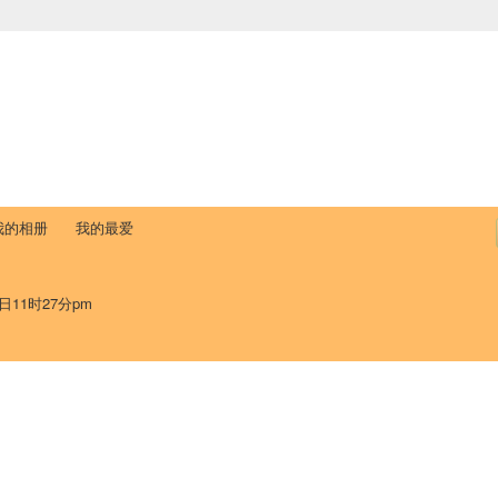
中国学生学者联谊会
University (CAISU)
论坛
博客
帮助
ISU
我的相册
我的最爱
日11时27分pm