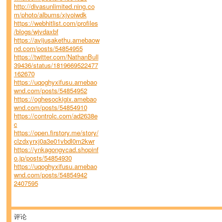
http://divasunlimited.ning.co
m/photo/albums/xjyoiwdk
https://webhitlist.com/profiles
/blogs/wjvdaxbf
https://avijusakethu.amebaow
nd.com/posts/54854955
https://twitter.com/NathanBull
39436/status/1819669522477
162670
https://uqoghyxifusu.amebao
wnd.com/posts/54854952
https://oghesockigix.amebao
wnd.com/posts/54854910
https://controlc.com/ad2638e
c
https://open.firstory.me/story/
clzdxyrxj0a3e01vbdl0m2kwr
https://ynkagongycad.shopinf
o.jp/posts/54854930
https://uqoghyxifusu.amebao
wnd.com/posts/54854942
2407595
评论