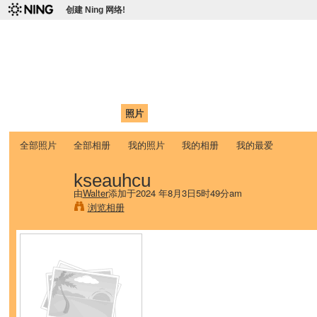
创建 Ning 网络!
爱达荷州立大学中国学生学
Chinese Association of Idaho State University (CAISU)
首页
我的页面
成员
照片
视频
论坛
博客
帮助
ISU
全部照片
全部相册
我的照片
我的相册
我的最爱
kseauhcu
由
Walter
添加于2024 年8月3日5时49分am
浏览相册