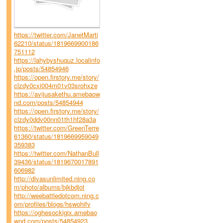
https://twitter.com/JanetMarti
62210/status/1819669900186
751112
https://lahybyshuquz.localinfo
.jp/posts/54854946
https://open.firstory.me/story/
clzdy0cxi004m01v03srohxze
https://avijusakethu.amebaow
nd.com/posts/54854944
https://open.firstory.me/story/
clzdy0ddv00nn01th1hf28a3a
https://twitter.com/GreenTerre
61360/status/1819669959049
359383
https://twitter.com/NathanBull
39436/status/1819670017891
606982
http://divasunlimited.ning.co
m/photo/albums/bjkbdjot
http://weebattledotcom.ning.c
om/profiles/blogs/hswohifv
https://oghesockigix.amebao
wnd.com/posts/54854923