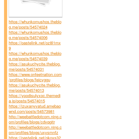
https://whunkomushos.theblo
g.me/posts/54574024
https://whunkomushos.theblo
g.me/posts/54574006
https://pastelink.net/oz8l1mx
9
https://whunkomushos.theblo
g.me/posts/54574039
https://asukuchycite.theblog.
me/posts/54574031
https://www.onfeetnation.com
/profiles/blogs/feicvggu
https://asukuchycite.theblog.
me/posts/54574013
https://ypodisulyxoc.themedi
a.jp/posts/54574015
https://izuxanyvatud.amebao
wnd.com/posts/54573981
http://weebattledotcom.ning.c
om/profiles/blogs/cdvqgitr
http://weebattledotcom.ning.c
om/profiles/blogs/uxysmnfz
https://pastelink.net/okoxs32