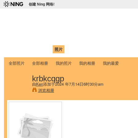
创建 Ning 网络!
爱达荷州立大学中国学生学
Chinese Association of Idaho State University (CAISU)
首页
我的页面
成员
照片
视频
论坛
博客
帮助
ISU
全部照片
全部相册
我的照片
我的相册
我的最爱
krbkcqgp
由
Ken
添加于2024 年7月14日6时30分am
浏览相册