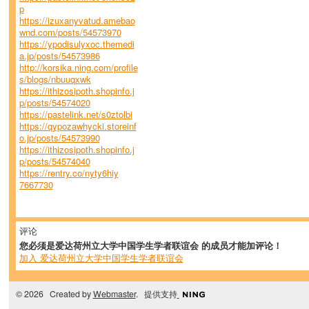
p
https://izuxanyvatud.amebao
wnd.com/posts/54573970
https://ypodisulyxoc.themedi
a.jp/posts/54573986
http://korsika.ning.com/profile
s/blogs/nbuuqxwk
https://ithizosipoth.shopinfo.j
p/posts/54574020
https://pastelink.net/s0ztolbi
https://qypozawhycki.storeinf
o.jp/posts/54573990
https://ithizosipoth.shopinfo.j
p/posts/54574040
https://rentry.co/nyty6hiy
7667730
评论
您必须是爱达荷州立大学中国学生学者联谊会 的成员才能加评论！
加入 爱达荷州立大学中国学生学者联谊会
© 2026 Created by
Webmaster
. 提供支持