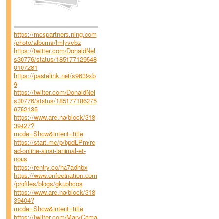
https://mcspartners.ning.com
/photo/albums/lmlyvvbz
https://twitter.com/DonaldNel
s30776/status/185177129548
0107281
https://pastelink.net/s9639xb
9
https://twitter.com/DonaldNel
s30776/status/185177186275
9752135
https://www.are.na/block/318
39427?
mode=Show&intent=title
https://start.me/p/bpdLPm/re
ad-online-ainsi-lanimal-et-
nous
https://rentry.co/ha7adhbx
https://www.onfeetnation.com
/profiles/blogs/gkubhcos
https://www.are.na/block/318
39404?
mode=Show&intent=title
https://twitter.com/MaryCama