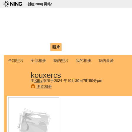
创建 Ning 网络!
爱达荷州立大学中国学生学
Chinese Association of Idaho State University (CAISU)
首页
我的页面
成员
照片
视频
论坛
博客
帮助
ISU
全部照片
全部相册
我的照片
我的相册
我的最爱
kouxercs
由
Kitty
添加于2024 年10月30日7时50分pm
浏览相册