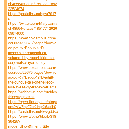
ch48564/status/18517717892
33524874
https://pastelink.net/gwr7817
c
https://twitter.com/MaryCama
ch48564/status/18517712926
69874660
https://www.colcampus.com/
courses/92675/pages/downlo
ad-pdf-%7Bepub%7D-
invincible-compendium-
volume-1-by-robert-kirkman-
cory-walker-ryan-ottley
https://www.colcampus.com/
courses/92675/pages/downlo
ad-pdf-%7Bepub%7D-adrift-
the-curious-tale-of-the-lego-
lost-at-sea-by-tracey-williams
https://webhitlist.com/profiles
/blogs/qnpfekas
https://open.firstory.me/story/
cm2wiw7hp07io01vg0l6acih9
https://pastelink.net/lwvgddkb
https://www.are.na/block/318
39425?
mode=Show&intent=title