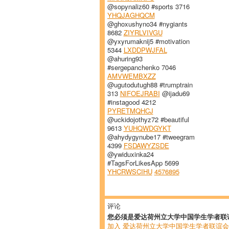
@sopynaliz60 #sports 3716
YHQJAGHQCM
@ghoxushyno34 #nygiants
8682
ZIYRLVIVGU
@yxyrumaknij5 #motivation
5344
LXDDPWJFAL
@ahuring93
#sergepanchenko 7046
AMVWEMBXZZ
@ugutodutugh88 #trumptrain
313
NIFOEJRABI
@ijadu69
#instagood 4212
PYRETMQHCJ
@uckidojothyz72 #beautiful
9613
YUHQWDGYKT
@ahydygynube17 #tweegram
4399
FSDAWYZSDE
@ywiduxinka24
#TagsForLikesApp 5699
YHCRWSCIHU
4576895
评论
您必须是爱达荷州立大学中国学生学者联
加入 爱达荷州立大学中国学生学者联谊会