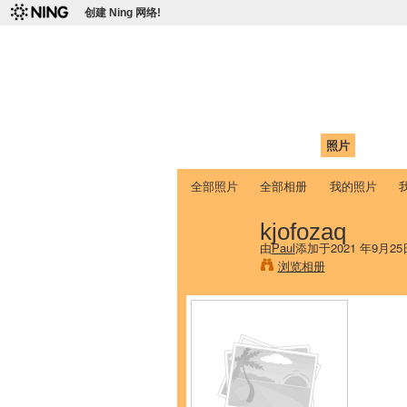
创建 Ning 网络!
爱达荷州立大学
Chinese Association of Idaho State 
首页
我的页面
成员
照片
视频
全部照片
全部相册
我的照片
kjofozaq
由
Paul
添加于2021 年9月25
浏览相册