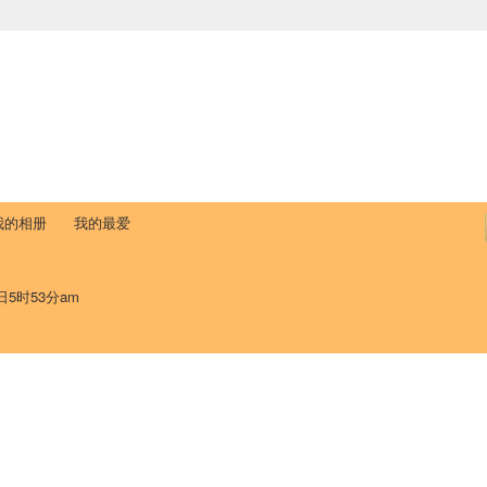
中国学生学者联谊会
University (CAISU)
论坛
博客
帮助
ISU
我的相册
我的最爱
日5时53分am