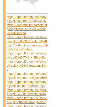
https://open.firstory.me/story/
clyvpj26c008q01xr8dpy4b06
https://community.thoracic.or
g/blog/teoria-de-la-gravedad-
leer-el-libro-pd
https://open.firstory.me/story/
clyvpkum0009501xr4xo25jk8
http://taylorhicks.ning.com/ph
oto/albums/lrjvlspc
https://open.firstory.me/story/
clyvpd5yg007x01xr4tfcdu5e
https://open.firstory.me/story/
clyvpktxu009c01uwahmv33h
y
https://open.firstory.me/story/
clyvpkl7v009601uwg9s85h6s
https://open.firstory.me/story/
clyvpizl3008z01uw1yzt91y7
https://open.firstory.me/story/
clyvpj58o008t01xradfs8kwm
https://open.firstory.me/story/
clyvpkpqt009901uw1ylua8vd
https://open.firstory.me/story/