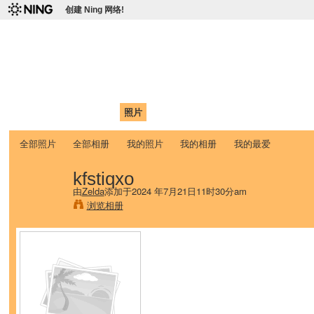
创建 Ning 网络!
爱达荷州立大学中国学生学
Chinese Association of Idaho State University (CAISU)
首页
我的页面
成员
照片
视频
论坛
博客
帮助
ISU
全部照片
全部相册
我的照片
我的相册
我的最爱
kfstiqxo
由
Zelda
添加于2024 年7月21日11时30分am
浏览相册