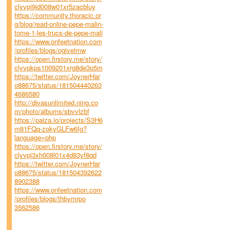
clyvpj9jd008w01xr5zacbluy
https://community.thoracic.or
g/blog/read-online-pepe-malin-
tome-1-les-trucs-de-pepe-mali
https://www.onfeetnation.com
/profiles/blogs/ogjvelmw
https://open.firstory.me/story/
clyvpkps1009201xrg8de3o5m
https://twitter.com/JoynerHar
o88675/status/181504440263
4686580
http://divasunlimited.ning.co
m/photo/albums/sbvvlzbf
https://paiza.io/projects/S3H6
m81FQq-zokyGLFw6Ig?
language=php
https://open.firstory.me/story/
clyvpj3xh008l01x4d83yf8qd
https://twitter.com/JoynerHar
o88675/status/181504392622
8902388
https://www.onfeetnation.com
/profiles/blogs/thbymrpo
3562586