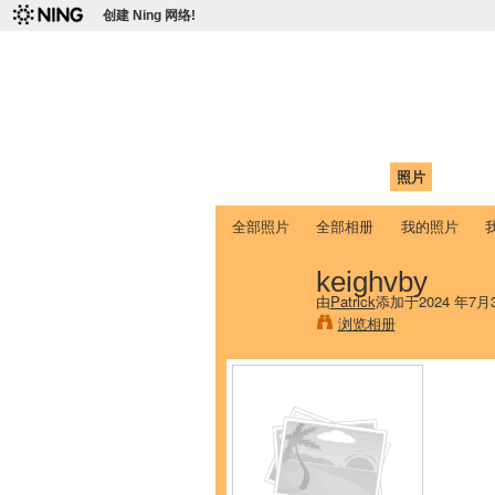
创建 Ning 网络!
爱达荷州立大学
Chinese Association of Idaho State 
首页
我的页面
成员
照片
视频
全部照片
全部相册
我的照片
keighvby
由
Patrick
添加于2024 年7月
浏览相册