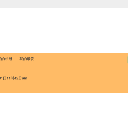
中国学生学者联谊会
University (CAISU)
论坛
博客
帮助
ISU
我的相册
我的最爱
31日11时42分am