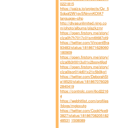
0221815
https://paiza.io/projects/Qy_5
Sdpqf2W1gySNmmKOfA?
language=php
http://divasunlimited.ning.co
m/photo/albums/plazkzmr
https://open.firstory.me/story/
clza0h7h7017c01sm6t687ot9
https://twitter.com/VincentBra
93483/status/1818671628060
180909
https://open.firstory.me/story/
clza0b3r0013u01x2booy6lpd
https://open.firstory.me/story/
clza0isor014d01x21c5b0kg1
https://twitter.com/DeborahSt
a18520/status/181867076026
2840419
https://controlc.com/6cd2216
4
https://webhitlist.com/profiles
/blogs/mgipvutg
https://twitter.com/CookHye9
3827/status/18186708205182
48531
1508089