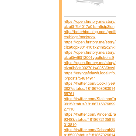
https://open.firstory.me/story/
clza0h7b4017a01sm5sip3ien
http://beterhbo.ning.com/profil
es/blogs/ooejsdqx
https://open.firstory.me/story/
clza0cpx8014101x24m2q2nxl
https://open.firstory.me/story/
clza0iw6l013001vgc9ukehs9
https://open.firstory.me/story/
clza0b8qk002701w0253f3vwl
https://isyngafidawh.localinfo.
jp/posts/54814911
https://twitter.com/CookHye9
3827/status/18186703083014
55761
https://twitter.com/StallmanTa
9915/status/18186715876899
27110
https://twitter.com/VincentBra
93483/status/1818672125815
013810
https://twitter.com/DeborahSt
a18520/status/181867026614