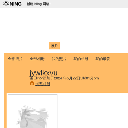
创建 Ning 网络!
爱达荷州立大学中国学生学
Chinese Association of Idaho State University (CAISU)
首页
我的页面
成员
照片
视频
论坛
博客
帮助
ISU
全部照片
全部相册
我的照片
我的相册
我的最爱
jywlkxvu
由
Elinor
添加于2024 年5月22日5时01分pm
浏览相册