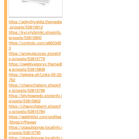
https://aghythyghila.themedia
.jp/posts/53815812
https://kycytybimiki.shopinfo.
jp/posts/53815800
https://controlc.com/a8633d5
3
https://amejujacovex.storeinf
o.jp/posts/53815779
https://owebiveqocyv.themedi
a.jp/posts/53815808
https://telegra.ph/Links-05-22-
762
https://chapychatemi.shopinf
o.jp/posts/53815796
https://bityhiqeredo.storeinfo.j
p/posts/53815802
https://chapychatemi.shopinf
o.jp/posts/53815784
https://webhitlist.com/profiles
/blogs/zrfhseao
https://otaquliqonge.localinfo.j
p/posts/53815795
https://otaquliqonge.localinfo.j