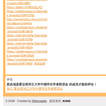
p/posts/53815807
https://bitbin.it/hRntQLoQ/
https://owebiveqocyv.themedi
a.jp/posts/53815792
http://taylorhicks.ning.com/ph
oto/albums/ierbjrfa
https://ucofoqicheck.storeinfo
.jp/posts/53815818
https://aghythyghila.themedia
.jp/posts/53815799
https://aghythyghila.themedia
.jp/posts/53815824
https://owebiveqocyv.themedi
a.jp/posts/53815820
https://ucofoqicheck.storeinfo
.jp/posts/53815805
7620245
评论
您必须是爱达荷州立大学中国学生学者联谊会 的成员才能加评论！
加入 爱达荷州立大学中国学生学者联谊会
© 2026 Created by
Webmaster
. 提供支持