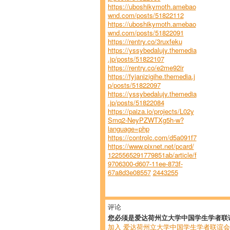
https://uboshikymoth.amebao
wnd.com/posts/51822112
https://uboshikymoth.amebao
wnd.com/posts/51822091
https://rentry.co/3ruxfeku
https://yssybedalujy.themedia
.jp/posts/51822107
https://rentry.co/e2me92ir
https://fyjanizigihe.themedia.j
p/posts/51822097
https://yssybedalujy.themedia
.jp/posts/51822084
https://paiza.io/projects/L02y
Smq2-NeyPZWTXg5h-w?
language=php
https://controlc.com/d5a091f7
https://www.pixnet.net/pcard/
1225565291779851ab/article/f
9706300-d607-11ee-873f-
67a8d3e08557
2443255
评论
您必须是爱达荷州立大学中国学生学者联
加入 爱达荷州立大学中国学生学者联谊会