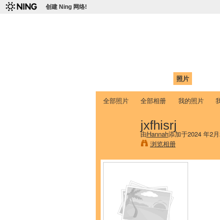
创建 Ning 网络!
爱达荷州立大学
Chinese Association of Idaho State 
首页
我的页面
成员
照片
视频
全部照片
全部相册
我的照片
jxfhisrj
由
Hannah
添加于2024 年2月
浏览相册