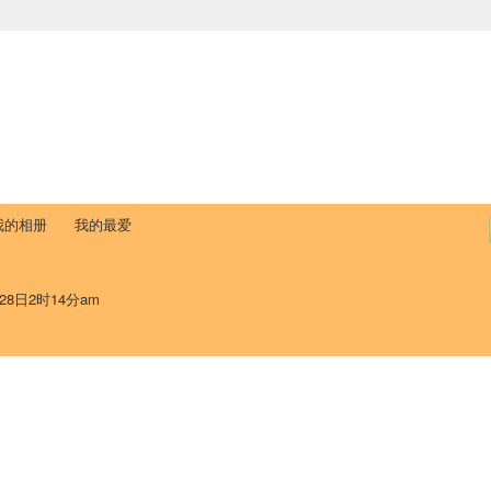
中国学生学者联谊会
University (CAISU)
论坛
博客
帮助
ISU
我的相册
我的最爱
28日2时14分am