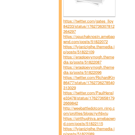
https://twitter.com/gates_lloy
84233/status/1762736307812
364297
https://opuchaknosin.amebao
wnd.com/posts/51822072
https://fyjanizigihe.themedia.j
p/posts/51822109
https://eraqipevymogh.theme
dia.jp/posts/51822087
https://eraqipevymogh.theme
dia.jp/posts/51822096
https://twitter.com/RichardKin
86477/status/1762736278540
313029
https://twitter.com/PaulHensl
e33478/status/176273658179
2669842
http://weebattledotcom.ning.c
om/profiles/blogs/ryrhbyiu
https://pirithughiva.amebaown
d.com/posts/51822115
https://fyjanizigihe.themedia.j
p/posts/51822089