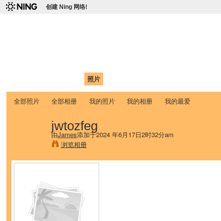
创建 Ning 网络!
爱达荷州立大学中国学生学
Chinese Association of Idaho State University (CAISU)
首页
我的页面
成员
照片
视频
论坛
博客
帮助
ISU
全部照片
全部相册
我的照片
我的相册
我的最爱
jwtozfeg
由
James
添加于2024 年6月17日2时32分am
浏览相册