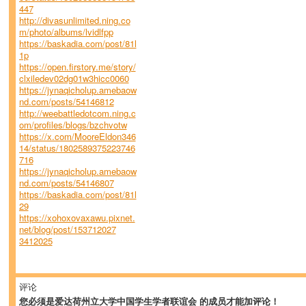
447
http://divasunlimited.ning.co
m/photo/albums/lvidlfpp
https://baskadia.com/post/81l
1p
https://open.firstory.me/story/
clxiledev02dg01w3hicc0060
https://jynaqicholup.amebaow
nd.com/posts/54146812
http://weebattledotcom.ning.c
om/profiles/blogs/bzchvotw
https://x.com/MooreEldon346
14/status/1802589375223746
716
https://jynaqicholup.amebaow
nd.com/posts/54146807
https://baskadia.com/post/81l
29
https://xohoxovaxawu.pixnet.
net/blog/post/153712027
3412025
评论
您必须是爱达荷州立大学中国学生学者联谊会 的成员才能加评论！