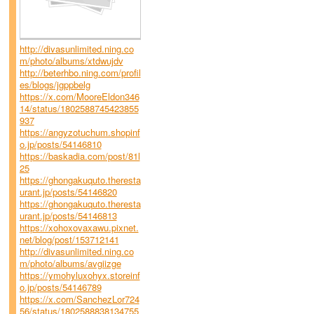
http://divasunlimited.ning.co
m/photo/albums/xtdwujdv
http://beterhbo.ning.com/profil
es/blogs/jgppbelg
https://x.com/MooreEldon346
14/status/1802588745423855
937
https://angyzotuchum.shopinf
o.jp/posts/54146810
https://baskadia.com/post/81l
25
https://ghongakuquto.theresta
urant.jp/posts/54146820
https://ghongakuquto.theresta
urant.jp/posts/54146813
https://xohoxovaxawu.pixnet.
net/blog/post/153712141
http://divasunlimited.ning.co
m/photo/albums/avgiizge
https://ymohyluxohyx.storeinf
o.jp/posts/54146789
https://x.com/SanchezLor724
56/status/1802588838134755