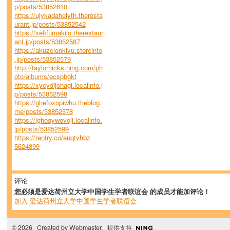
p/posts/53852610
https://ujykadahelyth.theresta
urant.jp/posts/53852542
https://xefifumakijo.therestaur
ant.jp/posts/53852587
https://akuzelonkivu.storeinfo
.jp/posts/53852579
http://taylorhicks.ning.com/ph
oto/albums/ecspbgkt
https://xycydijohagi.localinfo.j
p/posts/53852598
https://ghefoxopiwhu.theblog.
me/posts/53852578
https://ighoqywovoji.localinfo.
jp/posts/53852599
https://rentry.co/euqtvhbz
5624899
评论
您必须是爱达荷州立大学中国学生学者联谊会 的成员才能加评论！
加入 爱达荷州立大学中国学生学者联谊会
© 2026 Created by
Webmaster
. 提供支持