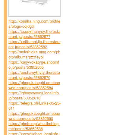
http://korsika.ning.com/profile
s/blogs/oqldgtii
https://ssoqythahycy.theresta
urant.jp/posts/53852577
https://xefifumakijo.therestaur
ant.jp/posts/53852582
http://taylorhicks.ning.com/ph
oto/albums/pzxfeyol
https://kagyvokatyge.shopinf
o.jp/posts/53852605
https://poshawythyty.theresta
urant.jp/posts/53852570
https://ghegukabeghi.amebao
wnd.com/posts/53852584
https://ighoqywovoji.localinfo.
jp/posts/53852616
https://telegra.ph/Links-05-25-
611
https://ghegukabeghi.amebao
wnd.com/posts/53852590
https://ghefoxopiwhu.theblog.
me/posts/53852586
https://xycydijohagi.localinfo.j