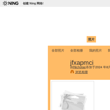
创建 Ning 网络!
爱达荷州立大学
Chinese Association of Idaho State 
首页
我的页面
成员
照片
视频
全部照片
全部相册
我的照片
jfxapmci
由
Nicholas
添加于2024 年8
浏览相册