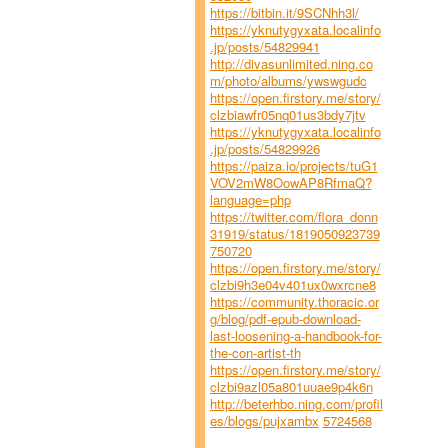
https://bitbin.it/9SCNhh3l/
https://yknutygyxata.localinfo
.jp/posts/54829941
http://divasunlimited.ning.co
m/photo/albums/ywswgudc
https://open.firstory.me/story/
clzbiawfr05nq01us3bdy7jtv
https://yknutygyxata.localinfo
.jp/posts/54829926
https://paiza.io/projects/tuG1
VOV2mW8OowAP8RfmaQ?
language=php
https://twitter.com/flora_donn
31919/status/1819050923739
750720
https://open.firstory.me/story/
clzbi9h3e04v401ux0wxrcne8
https://community.thoracic.or
g/blog/pdf-epub-download-
last-loosening-a-handbook-for-
the-con-artist-th
https://open.firstory.me/story/
clzbi9azl05a801uuae9p4k6n
http://beterhbo.ning.com/profil
es/blogs/pujxambx
5724568