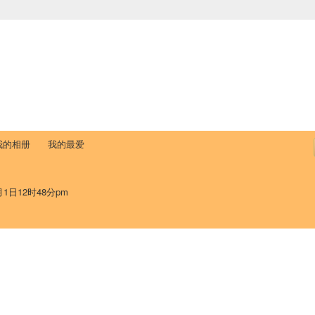
中国学生学者联谊会
University (CAISU)
论坛
博客
帮助
ISU
我的相册
我的最爱
月1日12时48分pm