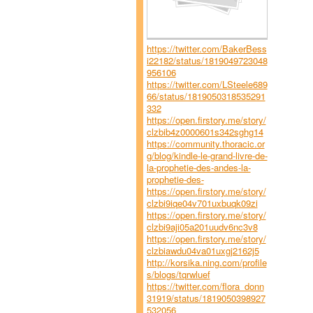
https://twitter.com/BakerBess
i22182/status/1819049723048
956106
https://twitter.com/LSteele689
66/status/1819050318535291
332
https://open.firstory.me/story/
clzbib4z0000601s342sghg14
https://community.thoracic.or
g/blog/kindle-le-grand-livre-de-
la-prophetie-des-andes-la-
prophetie-des-
https://open.firstory.me/story/
clzbi9iqe04v701uxbuqk09zi
https://open.firstory.me/story/
clzbi9aji05a201uudv6nc3v8
https://open.firstory.me/story/
clzbiawdu04va01uxgj2162j5
http://korsika.ning.com/profile
s/blogs/tqrwluef
https://twitter.com/flora_donn
31919/status/1819050398927
532056