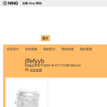
创建 Ning 网络!
爱达荷州立大学中国学生学
Chinese Association of Idaho State University (CAISU)
首页
我的页面
成员
照片
视频
论坛
博客
帮助
ISU
全部照片
全部相册
我的照片
我的相册
我的最爱
jffefyyb
由
Nick
添加于2024 年4月17日2时48分am
浏览相册