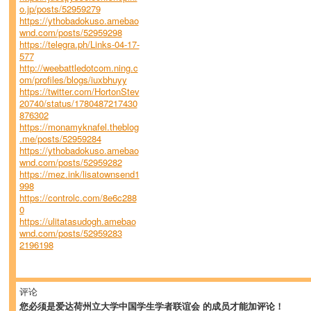
o.jp/posts/52959279
https://ythobadokuso.amebao
wnd.com/posts/52959298
https://telegra.ph/Links-04-17-
577
http://weebattledotcom.ning.c
om/profiles/blogs/iuxbhuyy
https://twitter.com/HortonStev
20740/status/1780487217430
876302
https://monamyknafel.theblog
.me/posts/52959284
https://ythobadokuso.amebao
wnd.com/posts/52959282
https://mez.ink/lisatownsend1
998
https://controlc.com/8e6c288
0
https://ulitatasudogh.amebao
wnd.com/posts/52959283
2196198
评论
您必须是爱达荷州立大学中国学生学者联谊会 的成员才能加评论！