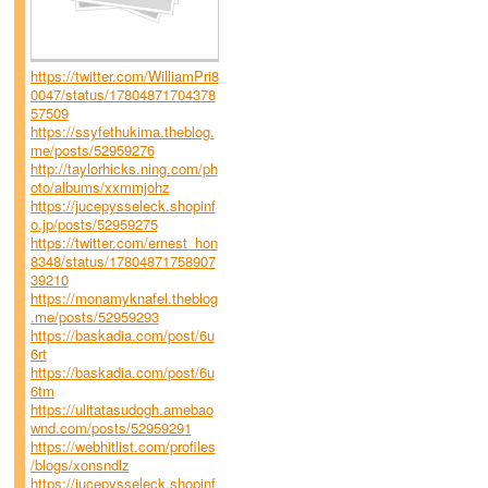
https://twitter.com/WilliamPri8
0047/status/17804871704378
57509
https://ssyfethukima.theblog.
me/posts/52959276
http://taylorhicks.ning.com/ph
oto/albums/xxmmjohz
https://jucepysseleck.shopinf
o.jp/posts/52959275
https://twitter.com/ernest_hon
8348/status/17804871758907
39210
https://monamyknafel.theblog
.me/posts/52959293
https://baskadia.com/post/6u
6rt
https://baskadia.com/post/6u
6tm
https://ulitatasudogh.amebao
wnd.com/posts/52959291
https://webhitlist.com/profiles
/blogs/xonsndlz
https://jucepysseleck.shopinf