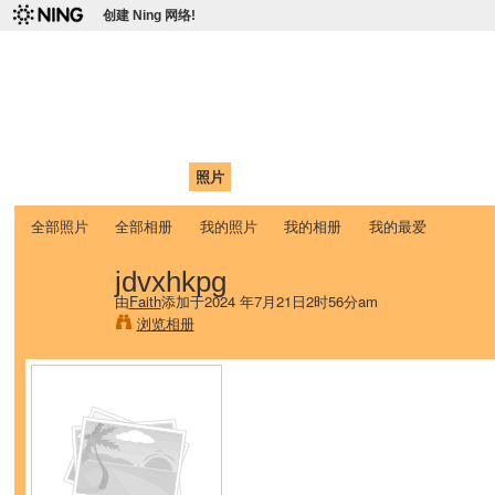
创建 Ning 网络!
爱达荷州立大学中国学生学
Chinese Association of Idaho State University (CAISU)
首页
我的页面
成员
照片
视频
论坛
博客
帮助
ISU
全部照片
全部相册
我的照片
我的相册
我的最爱
jdvxhkpg
由
Faith
添加于2024 年7月21日2时56分am
浏览相册