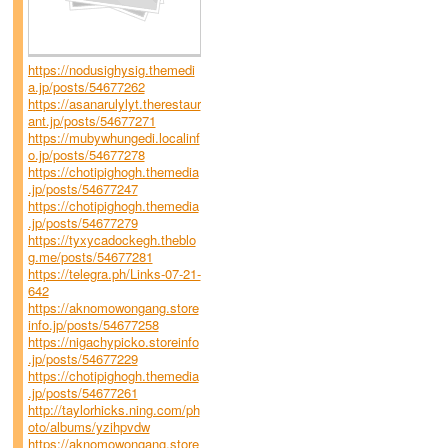
https://nodusighysig.themedi
a.jp/posts/54677262
https://asanarulylyt.therestaur
ant.jp/posts/54677271
https://mubywhungedi.localinf
o.jp/posts/54677278
https://chotipighogh.themedia
.jp/posts/54677247
https://chotipighogh.themedia
.jp/posts/54677279
https://tyxycadockegh.theblo
g.me/posts/54677281
https://telegra.ph/Links-07-21-
642
https://aknomowongang.store
info.jp/posts/54677258
https://nigachypicko.storeinfo
.jp/posts/54677229
https://chotipighogh.themedia
.jp/posts/54677261
http://taylorhicks.ning.com/ph
oto/albums/yzihpvdw
https://aknomowongang.store