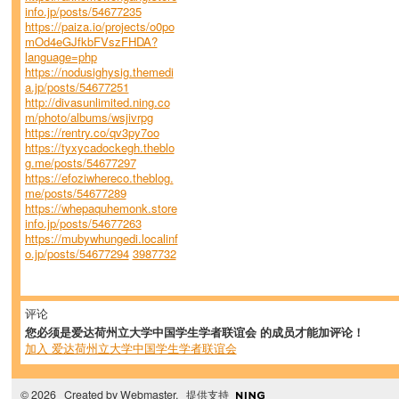
info.jp/posts/54677235
https://paiza.io/projects/o0po
mOd4eGJfkbFVszFHDA?
language=php
https://nodusighysig.themedi
a.jp/posts/54677251
http://divasunlimited.ning.co
m/photo/albums/wsjivrpg
https://rentry.co/qv3py7oo
https://tyxycadockegh.theblo
g.me/posts/54677297
https://efoziwhereco.theblog.
me/posts/54677289
https://whepaquhemonk.store
info.jp/posts/54677263
https://mubywhungedi.localinf
o.jp/posts/54677294
3987732
评论
您必须是爱达荷州立大学中国学生学者联谊会 的成员才能加评论！
加入 爱达荷州立大学中国学生学者联谊会
© 2026 Created by
Webmaster
. 提供支持