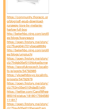
https://community.thoracic.or
g/blog/pdf-epub-download-
runaway-love-by-melanie-
harlow-full-boo
http://beterhbo.ning.com/profil
es/blogs/kppywazg
https://open.firstory.me/story/
clz7flueg04n701ybaoa86t8g
http://beterhbo.ning.com/profil
es/blogs/umpiuchi
https://open.firstory.me/story/
clz7frdgb05ef010hb4ga5smw
https://qovofuknocech.localin
fo.jp/posts/54792985
https://ykowihibixyg.localinfo.
jp/posts/54792976
https://open.firstory.me/story/
clz7ft3ry05er010hdad51e5h
https://twitter.com/CarolWhee
l85016/status/1818017594580
111817
https://open.firstory.me/story/
clz7freuh05ei010henejd1am