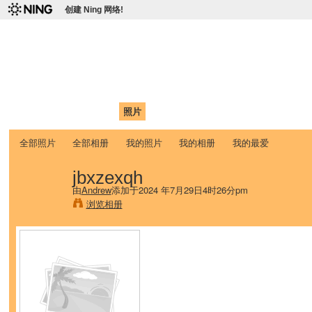
创建 Ning 网络!
爱达荷州立大学中国学生学
Chinese Association of Idaho State University (CAISU)
首页
我的页面
成员
照片
视频
论坛
博客
帮助
ISU
全部照片
全部相册
我的照片
我的相册
我的最爱
jbxzexqh
由
Andrew
添加于2024 年7月29日4时26分pm
浏览相册