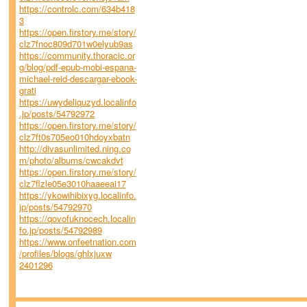
https://controlc.com/634b418
3
https://open.firstory.me/story/
clz7fnoc809d701w0elyub9as
https://community.thoracic.or
g/blog/pdf-epub-mobi-espana-
michael-reid-descargar-ebook-
grati
https://uwydeliquzyd.localinfo
.jp/posts/54792972
https://open.firstory.me/story/
clz7ft0s705eo010hdoyxbatn
http://divasunlimited.ning.co
m/photo/albums/cwcakdvt
https://open.firstory.me/story/
clz7flzle05e3010haaeeai17
https://ykowihibixyg.localinfo.
jp/posts/54792970
https://qovofuknocech.localin
fo.jp/posts/54792989
https://www.onfeetnation.com
/profiles/blogs/ghlxjuxw
2401296