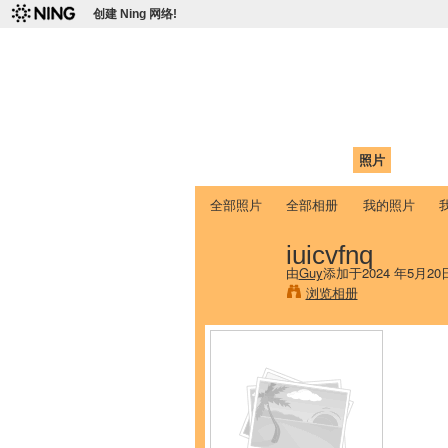
创建 Ning 网络!
爱达荷州立大学
Chinese Association of Idaho State 
首页
我的页面
成员
照片
视频
全部照片
全部相册
我的照片
iuicvfnq
由
Guy
添加于2024 年5月20
浏览相册