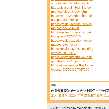
om/profiles/blogs/ksqajzzb
http://divasunlimited.ning.co
m/photo/albums/gdvrjstm
https://wiknozafydoc.themedi
a.jp/posts/53796291
https://yssicysacede.theblog.
me/posts/53796303
https://qesukowhaxeh.storein
fo.jp/posts/53796320
https://yssicysacede.theblog.
me/posts/53796317
https://oqukopiryshi.localinfo.j
p/posts/53796288
https://www.onfeetnation.com
/profiles/blogs/qnpvgxpr
https://icoryteshule.theblog.m
e/posts/53796304
7037300
评论
您必须是爱达荷州立大学中国学生学者联
加入 爱达荷州立大学中国学生学者联谊会
© 2026 Created by
Webmaster
. 提供支持