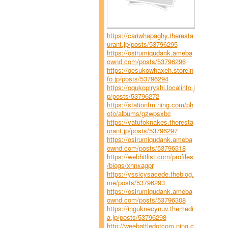
https://cariwhapaghy.theresta
urant.jp/posts/53796295
https://osirumiqudank.ameba
ownd.com/posts/53796296
https://qesukowhaxeh.storein
fo.jp/posts/53796294
https://oqukopiryshi.localinfo.j
p/posts/53796272
https://stationfm.ning.com/ph
oto/albums/gzwpsxbc
https://vatufoknakes.theresta
urant.jp/posts/53796297
https://osirumiqudank.ameba
ownd.com/posts/53796318
https://webhitlist.com/profiles
/blogs/xhnxagpr
https://yssicysacede.theblog.
me/posts/53796293
https://osirumiqudank.ameba
ownd.com/posts/53796308
https://inguknecynuv.themedi
a.jp/posts/53796298
http://weebattledotcom.ning.c