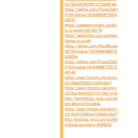
clz1bk0dy002001zj72a281wx
https://twitter.com/FloresDall1
0193/status/18164683678403
26037
https://uwawemumaloj.localin
fo.jp/posts/54738178
https://webhitlist.com/profiles
/blogs/sxnrudjt
https://twitter.com/AliceBrown
38150/status/1816468488078
426294
https://twitter.com/FloresDall1
0193/status/18164688775572
48149
https://open.firstory.me/story/
clz1bqtt2002l01zj2j2o3eo7
https://open.firstory.me/story/
clz1bsv8o000x01zv728u1pvq
http://taylorhicks.ning.com/ph
oto/albums/hxjaafax
https://open.firstory.me/story/
clz1br9m006hs0100be616op7
http://korsika.ning.com/profile
s/blogs/axsntscg
4049243