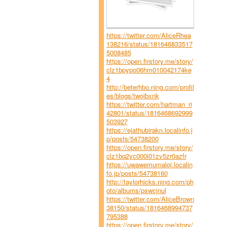
https://twitter.com/AliceRhea
138216/status/181646833517
5008485
https://open.firstory.me/story/
clz1bpypo06hm010042174ke
4
http://beterhbo.ning.com/profil
es/blogs/twojbxnk
https://twitter.com/hartman_ri
42801/status/1816468692999
503927
https://ejathubirakn.localinfo.j
p/posts/54738200
https://open.firstory.me/story/
clz1bq2yc000i01zv5zr0azfr
https://uwawemumaloj.localin
fo.jp/posts/54738160
http://taylorhicks.ning.com/ph
oto/albums/pswcjnul
https://twitter.com/AliceBrown
38150/status/1816468994737
795388
https://open.firstory.me/story/