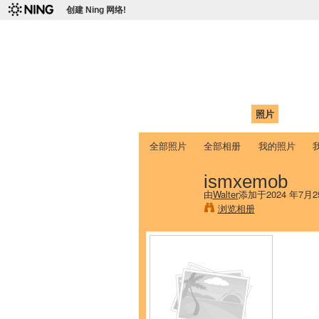
创建 Ning 网络!
爱达荷州立大学
Chinese Association of Idaho State 
首页
我的页面
成员
照片
视频
全部照片
全部相册
我的照片
ismxemob
由
Walter
添加于2024 年7月2
浏览相册