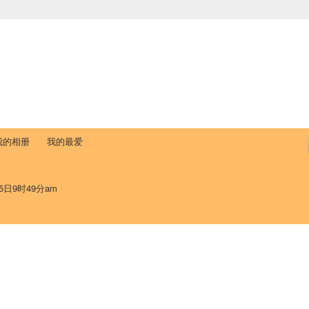
中国学生学者联谊会
University (CAISU)
论坛
博客
帮助
ISU
我的相册
我的最爱
5日9时49分am