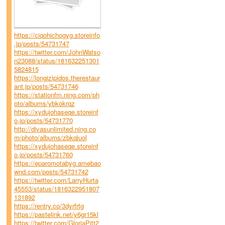
https://ciqohichogyg.storeinfo
.jp/posts/54731747
https://twitter.com/JohnWatso
n23088/status/181632251301
5824815
https://longizipidos.therestaur
ant.jp/posts/54731746
https://stationfm.ning.com/ph
oto/albums/ybkokrqz
https://xydujohaseqe.storeinf
o.jp/posts/54731770
http://divasunlimited.ning.co
m/photo/albums/zbkqluol
https://xydujohaseqe.storeinf
o.jp/posts/54731760
https://eparomotabyg.amebao
wnd.com/posts/54731742
https://twitter.com/LarryHurta
45553/status/1816322951807
131892
https://rentry.co/3dyrfrtg
https://pastelink.net/y6gr15kl
https://twitter.com/GloriaPitt2