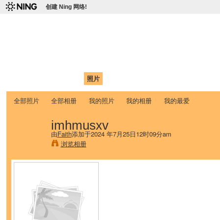
创建 Ning 网络!
爱达荷州立大学中国学生学
Chinese Association of Idaho State University (CAISU)
首页
我的页面
成员
照片
视频
论坛
博客
帮助
ISU
全部照片
全部相册
我的照片
我的相册
我的最爱
imhmusxv
由
Faith
添加于2024 年7月25日12时09分am
浏览相册