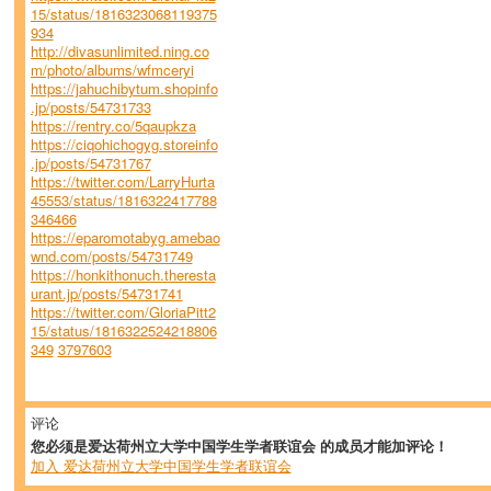
15/status/1816323068119375
934
http://divasunlimited.ning.co
m/photo/albums/wfmceryi
https://jahuchibytum.shopinfo
.jp/posts/54731733
https://rentry.co/5qaupkza
https://ciqohichogyg.storeinfo
.jp/posts/54731767
https://twitter.com/LarryHurta
45553/status/1816322417788
346466
https://eparomotabyg.amebao
wnd.com/posts/54731749
https://honkithonuch.theresta
urant.jp/posts/54731741
https://twitter.com/GloriaPitt2
15/status/1816322524218806
349
3797603
评论
您必须是爱达荷州立大学中国学生学者联谊会 的成员才能加评论！
加入 爱达荷州立大学中国学生学者联谊会