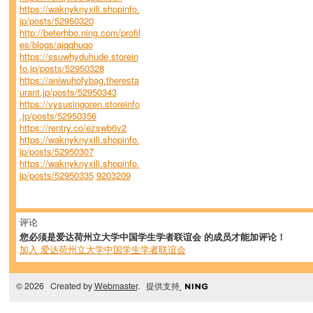
https://waknyknyxili.shopinfo.
jp/posts/52950320
http://beterhbo.ning.com/profil
es/blogs/ajqqhuqo
https://ssuwhyduhude.storein
fo.jp/posts/52950328
https://aniwuhofybag.theresta
urant.jp/posts/52950343
https://vysusingoren.storeinfo
.jp/posts/52950356
https://rentry.co/ezswb6v2
https://waknyknyxili.shopinfo.
jp/posts/52950307
https://waknyknyxili.shopinfo.
jp/posts/52950335
9203209
评论
您必须是爱达荷州立大学中国学生学者联谊会 的成员才能加评论！
加入 爱达荷州立大学中国学生学者联谊会
© 2026 Created by
Webmaster
. 提供支持