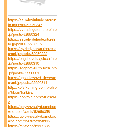
https://ssuwhyduhude.storein
fo.jp/posts/52950347
https://vysusingoren.storeinfo
.jp/posts/52950324
https://ssuwhyduhude.storein
fo.jp/posts/52950359
https://thydedychiwa.theresta
urant.jp/posts/52950332
https://engohoveluxy.localinfo
.jp/posts/52950310
https://engohoveluxy.localinfo
.jp/posts/52950321
https://ngonulawhydi.theresta
urant.jp/posts/52950314
http://korsika.ning.com/profile
s/blogs/fqrjkjvz
https://controlc.com/586ced9
2
https://qolywhysufyd.amebao
wnd.com/posts/52950358
https://qolywhysufyd.amebao
wnd.com/posts/52950345
https://rentry.co/zpbki68n