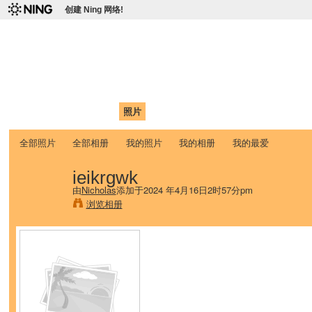
创建 Ning 网络!
爱达荷州立大学中国学生学
Chinese Association of Idaho State University (CAISU)
首页
我的页面
成员
照片
视频
论坛
博客
帮助
ISU
全部照片
全部相册
我的照片
我的相册
我的最爱
ieikrgwk
由
Nicholas
添加于2024 年4月16日2时57分pm
浏览相册