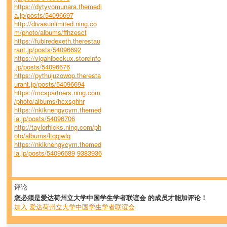
https://dytyvomunara.themedi
a.jp/posts/54096697
http://divasunlimited.ning.co
m/photo/albums/ffhzesct
https://fubiredexeth.therestau
rant.jp/posts/54096692
https://vigahibeckux.storeinfo
.jp/posts/54096676
https://pythujuzowop.theresta
urant.jp/posts/54096694
https://mcspartners.ning.com
/photo/albums/hcxsghhr
https://nkiknengycym.themed
ia.jp/posts/54096706
http://taylorhicks.ning.com/ph
oto/albums/ltqqjwlq
https://nkiknengycym.themed
ia.jp/posts/54096689
9383936
评论
您必须是爱达荷州立大学中国学生学者联谊会 的成员才能加评论！
加入 爱达荷州立大学中国学生学者联谊会