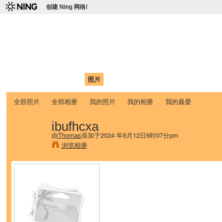
创建 Ning 网络!
爱达荷州立大学中国学生学
Chinese Association of Idaho State University (CAISU)
首页
我的页面
成员
照片
视频
论坛
博客
帮助
ISU
全部照片
全部相册
我的照片
我的相册
我的最爱
ibufhcxa
由
Thomas
添加于2024 年6月12日6时07分pm
浏览相册