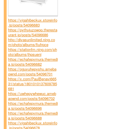
https://vigahibeckux.storeinfo
.jp/posts/54096683
https://pythujuzowop.theresta
urant.jp/posts/54096686
http://divasunlimited.ning.co
m/photo/albums/fiufrpce
https://stationfm.ning.com/ph
oto/albums/jhpsueni
https://echafepymura.themedi
a.jp/posts/54096682
https://oguvuhepyshu.ameba
ownd.com/posts/54096701
https://x.com/PaulBenavi665
31/status/1801010137609785
681
https://uwhepywhewuc.ameb
aownd.com/posts/54096702
https://echafepymura.themedi
a.jp/posts/54096696
https://echafepymura.themedi
a.jp/posts/54096688
https://vigahibeckux.storeinfo
.jp/posts/54096678