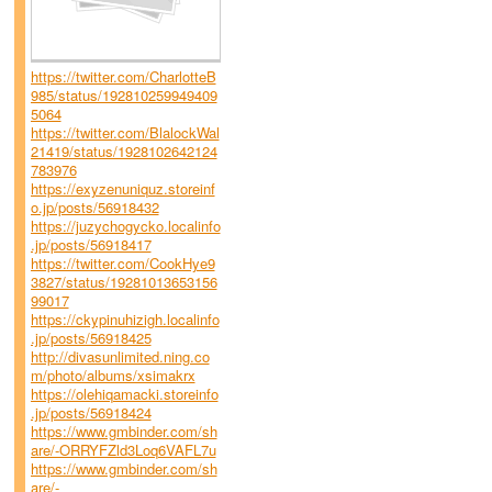
https://twitter.com/CharlotteB
985/status/192810259949409
5064
https://twitter.com/BlalockWal
21419/status/1928102642124
783976
https://exyzenuniquz.storeinf
o.jp/posts/56918432
https://juzychogycko.localinfo
.jp/posts/56918417
https://twitter.com/CookHye9
3827/status/19281013653156
99017
https://ckypinuhizigh.localinfo
.jp/posts/56918425
http://divasunlimited.ning.co
m/photo/albums/xsimakrx
https://olehiqamacki.storeinfo
.jp/posts/56918424
https://www.gmbinder.com/sh
are/-ORRYFZld3Loq6VAFL7u
https://www.gmbinder.com/sh
are/-