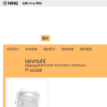
创建 Ning 网络!
爱达荷州立大学中国学生学
Chinese Association of Idaho State University (CAISU)
首页
我的页面
成员
照片
视频
论坛
博客
帮助
ISU
全部照片
全部相册
我的照片
我的相册
我的最爱
iaivnuhl
由
Denise
添加于2025 年5月29日11时05分am
浏览相册