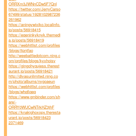
ORRXm3JWNnCDw5F7Qnl
https://twitter.com/JerryCarso
67499/status/1928102987236
261962
https://aningywixiko.localinfo.
jp/posts/56918415
https://eqeninkyknyk.themedi
a.jp/posts/56918419
https://webhitlist.com/profiles
/blogs/jtpnjfao
http://weebattledotcom.ning.c
om/profiles/blogs/kyxhoisv
https://gingohyqujess.therest
aurant.jp/posts/56918421
http://divasunlimited.ning.co
m/photo/albums/nvgoaeun
https://webhitlist.com/profiles
/blogs/whqfiqeq
https://www.gmbinder.com/sh
are/-
ORRY0WUCwNTrkHZ3jhF
https://knakighoxopy.theresta
urant.jp/posts/56918423
2371469