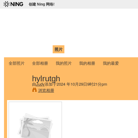
创建 Ning 网络!
爱达荷州立大学中国学生学
Chinese Association of Idaho State University (CAISU)
首页
我的页面
成员
照片
视频
论坛
博客
帮助
ISU
全部照片
全部相册
我的照片
我的相册
我的最爱
hylrutgh
由
Judy
添加于2024 年10月29日9时21分pm
浏览相册