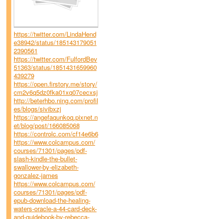
https://twitter.com/LindaHend
e38942/status/185143179051
2390561
https://twitter.com/FulfordBev
51363/status/1851431659960
439279
https://open.firstory.me/story/
cm2v6q5dz0fka01xq07cecxsj
http://beterhbo.ning.com/profil
es/blogs/sivibxzj
https://angefaqunkoq.pixnet.n
et/blog/post/166085068
https://controlc.com/cf14e6b6
https://www.colcampus.com/
courses/71301/pages/pdf-
slash-kindle-the-bullet-
swallower-by-elizabeth-
gonzalez-james
https://www.colcampus.com/
courses/71301/pages/pdf-
epub-download-the-healing-
waters-oracle-a-44-card-deck-
and-guidebook-by-rebecca-