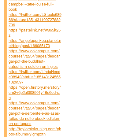
campbell-katie-louise-full-
book
https://twitter.com/LSteele689
66/status/1851431199727882
706
https://pastelink.net/w865k25
z
https://angefaqunkoq.pixnet.n
et/blog/post/166085173
https://www.colcampus.com/
courses/72234/pages/descar
gar-pdf-the-buddhist-
catechism-edicion-en-ingles
https://twitter.com/LindaHend
e38942/status/185143124565
1329397
https://open.firstory.me/story/
cm2v6p2al008501y16e6cdhz
h
https://www.colcampus.com/
courses/72234/pages/descar
gar-pdf-a-serpente-e-as-asas-
feitas-de-noite-ebook-edicion-
en-portugues
http://taylorhicks.ning.com/ph
oto/albums/ylgmpxtn