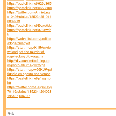
https://pastelink.net/626o36i5
https://pastelink.net/c6t77xun
https://twitter.com/AnnieEngl
e10426/status/185234351214
0009913
https://pastelink.net/i9qxc0du
https://pastelink.net/3781wdh
k
https://webhitlist.com/profiles
/blogs/zuienyot
https://start.me/p/Rnl5Am/do
wnload-pdf-the-murder-of-
roger-ackroyd-by-agatha
http://divasunlimited.ning.co
m/photo/albums/gvxttvga
https://start.me/p/w96RDP/pd
fkindle-en-agosto-nos-vemos
https://pastelink.net/p1wgmo
b8
https://twitter.com/SergioLevy
70116/status/1852344204028
195187
604377
评论