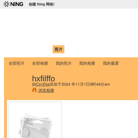
创建 Ning 网络!
爱达荷州立大学中国学生学
Chinese Association of Idaho State University (CAISU)
首页
我的页面
成员
照片
视频
论坛
博客
帮助
ISU
全部照片
全部相册
我的照片
我的相册
我的最爱
hxfilffo
由
Cynthia
添加于2024 年11月1日9时44分am
浏览相册