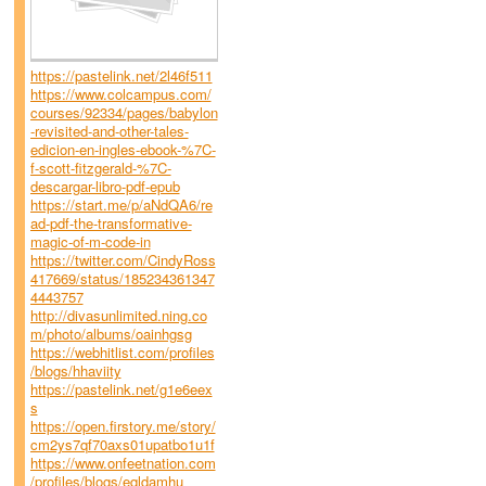
https://pastelink.net/2l46f511
https://www.colcampus.com/
courses/92334/pages/babylon
-revisited-and-other-tales-
edicion-en-ingles-ebook-%7C-
f-scott-fitzgerald-%7C-
descargar-libro-pdf-epub
https://start.me/p/aNdQA6/re
ad-pdf-the-transformative-
magic-of-m-code-in
https://twitter.com/CindyRoss
417669/status/185234361347
4443757
http://divasunlimited.ning.co
m/photo/albums/oainhgsg
https://webhitlist.com/profiles
/blogs/hhaviity
https://pastelink.net/g1e6eex
s
https://open.firstory.me/story/
cm2ys7qf70axs01upatbo1u1f
https://www.onfeetnation.com
/profiles/blogs/eqldamhu