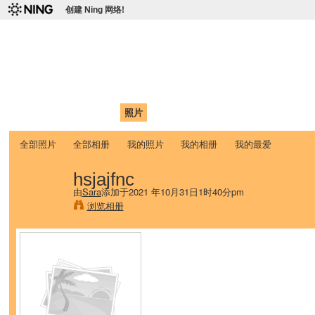
创建 Ning 网络!
爱达荷州立大学中国学生学
Chinese Association of Idaho State University (CAISU)
首页
我的页面
成员
照片
视频
论坛
博客
帮助
ISU
全部照片
全部相册
我的照片
我的相册
我的最爱
hsjajfnc
由
Sara
添加于2021 年10月31日1时40分pm
浏览相册