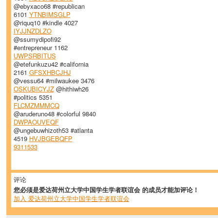
@ebyxaco68 #republican
6101
YTNBIMSGLP
@riquq10 #kindle 4027
IYJJNZDLZO
@ssumydipofi92
#entrepreneur 1162
UWPSRBITUS
@etefunkuzu42 #california
2161
GFSXHBCJHJ
@vessu64 #milwaukee 3476
OSKUBICYJZ
@hithiwh26
#politics 5351
FLCMZMMMCQ
@aruderuno48 #colorful 9840
DWPAOUVEQF
@ungebuwhizoth53 #atlanta
4519
HVJBGEBQFP
9311533
评论
您必须是爱达荷州立大学中国学生学者联谊会 的成员才能加评论！
加入 爱达荷州立大学中国学生学者联谊会