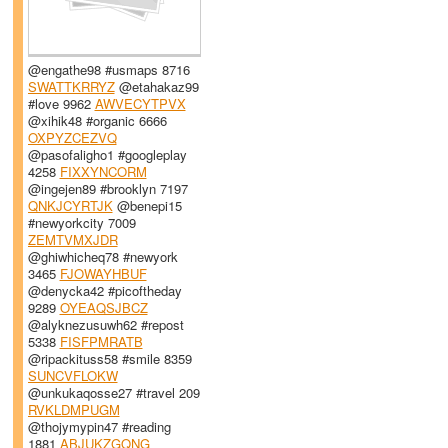
@engathe98 #usmaps 8716
SWATTKRRYZ
@etahakaz99
#love 9962
AWVECYTPVX
@xihik48 #organic 6666
OXPYZCEZVQ
@pasofaligho1 #googleplay
4258
FIXXYNCORM
@ingejen89 #brooklyn 7197
QNKJCYRTJK
@benepi15
#newyorkcity 7009
ZEMTVMXJDR
@ghiwhicheq78 #newyork
3465
FJOWAYHBUF
@denycka42 #picoftheday
9289
OYEAQSJBCZ
@alyknezusuwh62 #repost
5338
FISFPMRATB
@ripackituss58 #smile 8359
SUNCVFLOKW
@unkukaqosse27 #travel 209
RVKLDMPUGM
@thojymypin47 #reading
1881
ABJUKZGQNG