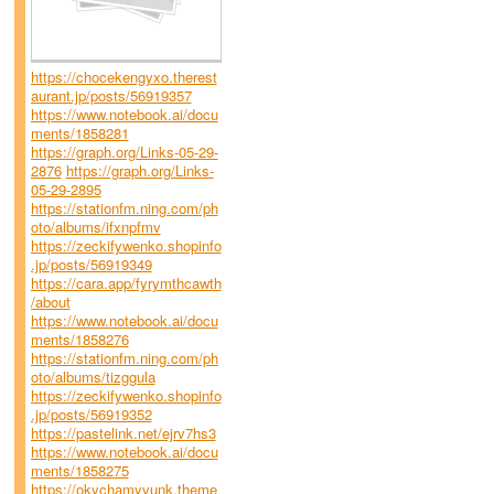
https://chocekengyxo.therest
aurant.jp/posts/56919357
https://www.notebook.ai/docu
ments/1858281
https://graph.org/Links-05-29-
2876
https://graph.org/Links-
05-29-2895
https://stationfm.ning.com/ph
oto/albums/ifxnpfmv
https://zeckifywenko.shopinfo
.jp/posts/56919349
https://cara.app/fyrymthcawth
/about
https://www.notebook.ai/docu
ments/1858276
https://stationfm.ning.com/ph
oto/albums/tizggula
https://zeckifywenko.shopinfo
.jp/posts/56919352
https://pastelink.net/ejrv7hs3
https://www.notebook.ai/docu
ments/1858275
https://okychamyvunk.theme