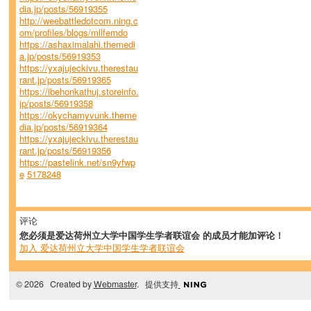
dia.jp/posts/56919355
http://weebattledotcom.ning.c
om/profiles/blogs/mllfemdo
https://ashaximalahi.themedi
a.jp/posts/56919353
https://yxajujeckivu.therestau
rant.jp/posts/56919365
https://ibehonkathuj.storeinfo.
jp/posts/56919358
https://okychamyvunk.theme
dia.jp/posts/56919364
https://yxajujeckivu.therestau
rant.jp/posts/56919356
https://pastelink.net/sn9yfwp
e
5178248
评论
您必须是爱达荷州立大学中国学生学者联谊会 的成员才能加评论！
加入 爱达荷州立大学中国学生学者联谊会
© 2026 Created by
Webmaster
. 提供支持