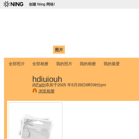
创建 Ning 网络!
爱达荷州立大学中国学生学
Chinese Association of Idaho State University (CAISU)
首页
我的页面
成员
照片
视频
论坛
博客
帮助
ISU
全部照片
全部相册
我的照片
我的相册
我的最爱
hdiuiouh
由
Faith
添加于2025 年5月29日6时09分pm
浏览相册