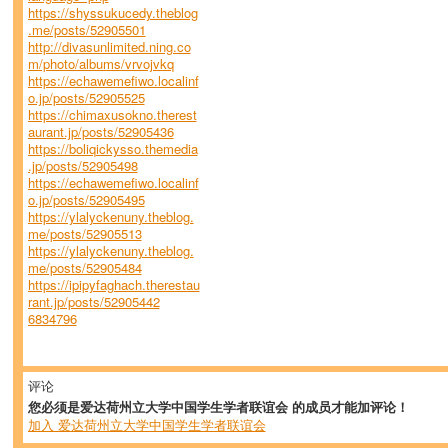
https://shyssukucedy.theblog
.me/posts/52905501
http://divasunlimited.ning.co
m/photo/albums/vrvojvkq
https://echawemefiwo.localinf
o.jp/posts/52905525
https://chimaxusokno.therest
aurant.jp/posts/52905436
https://boliqickysso.themedia
.jp/posts/52905498
https://echawemefiwo.localinf
o.jp/posts/52905495
https://ylalyckenuny.theblog.
me/posts/52905513
https://ylalyckenuny.theblog.
me/posts/52905484
https://ipipyfaghach.therestau
rant.jp/posts/52905442
6834796
评论
您必须是爱达荷州立大学中国学生学者联谊会 的成员才能加评论！
加入 爱达荷州立大学中国学生学者联谊会