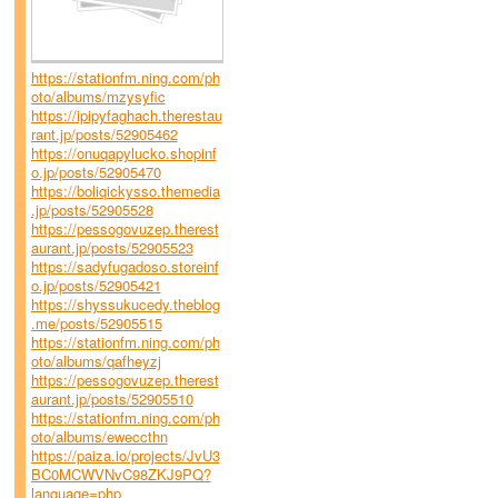
https://stationfm.ning.com/ph
oto/albums/mzysyfic
https://ipipyfaghach.therestau
rant.jp/posts/52905462
https://onuqapylucko.shopinf
o.jp/posts/52905470
https://boliqickysso.themedia
.jp/posts/52905528
https://pessogovuzep.therest
aurant.jp/posts/52905523
https://sadyfugadoso.storeinf
o.jp/posts/52905421
https://shyssukucedy.theblog
.me/posts/52905515
https://stationfm.ning.com/ph
oto/albums/qafheyzj
https://pessogovuzep.therest
aurant.jp/posts/52905510
https://stationfm.ning.com/ph
oto/albums/eweccthn
https://paiza.io/projects/JvU3
BC0MCWVNvC98ZKJ9PQ?
language=php