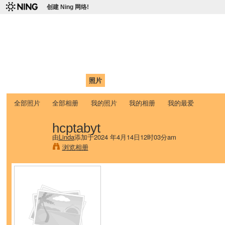
创建 Ning 网络!
爱达荷州立大学中国学生学
Chinese Association of Idaho State University (CAISU)
首页
我的页面
成员
照片
视频
论坛
博客
帮助
ISU
全部照片
全部相册
我的照片
我的相册
我的最爱
hcptabyt
由
Linda
添加于2024 年4月14日12时03分am
浏览相册