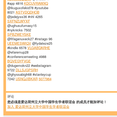
#app 4816
KDCUVRAWXQ
@ikuguxofekid78 #youtube
8021
ASTVDQDHOB
@jedejyss36 #nhl 4265
SXFNZLWYXF
@ughusufumasy15
#nyknicks 7502
SPBZWEYSKE
@fifaganuxeck27 #instago 96
UEEMESWIQV
@fydateze25
#kindle 6578
VLGABDARHE
@efaremup28
#conferencemeeting 4988
BQVEGYFVGE
@dugemokn22 #webstagram
9722
DLLSJGPSRH
@ghyssabigh68 #stanleycup
7242
USNQJIBKAR
5077964
评论
您必须是爱达荷州立大学中国学生学者联谊会 的成员才能加评论！
加入 爱达荷州立大学中国学生学者联谊会