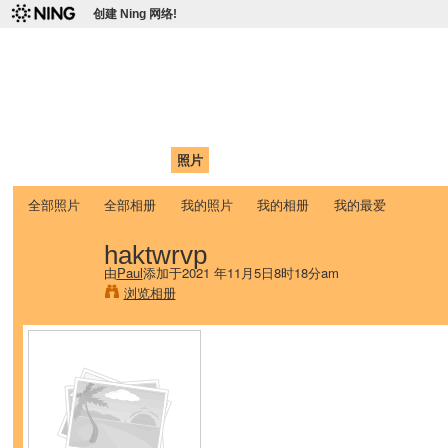
创建 Ning 网络!
爱达荷州立大学中国学生学
Chinese Association of Idaho State University (CAISU)
首页
我的页面
成员
照片
视频
论坛
博客
帮助
ISU
全部照片
全部相册
我的照片
我的相册
我的最爱
haktwrvp
由
Paul
添加于2021 年11月5日8时18分am
浏览相册