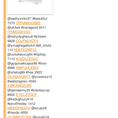
@awihyxinkir27 #beautiful
7270
OPRAMGQRBE
@ukife4 #instagood 9311
IYSMGGESSS
@oshydyghezu6 #stream
9828
DOJFNUYCFV
@ymaghegaleck4 #all_shots
113
NDXFKZWFCL
@uckehecicoj54 #hiphop
7110
KOZDLCERJO
@gyquruwhuqiss88 #love
9996
HWPUULXBGI
@uhatuq89 #free 2923
EKJNXAQNYT
@yrorerize13
#webstagram 4040
XWKAMDZLRS
@qerowemy25 #stanleycup
8902
EYELJIYGLR
@kadughuzyk14
#picoftheday 1412
MBBDPNGVIU
@ezujoz8
#friends 6555
HJYMNOEQHV
@unudu74