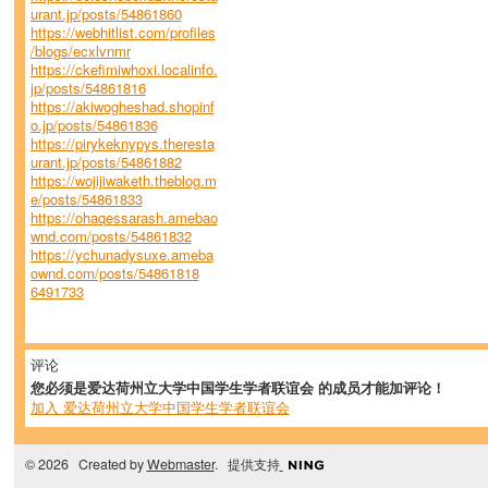
urant.jp/posts/54861860
https://webhitlist.com/profiles
/blogs/ecxlvnmr
https://ckefimiwhoxi.localinfo.
jp/posts/54861816
https://akiwogheshad.shopinf
o.jp/posts/54861836
https://pirykeknypys.theresta
urant.jp/posts/54861882
https://wojijiwaketh.theblog.m
e/posts/54861833
https://ohaqessarash.amebao
wnd.com/posts/54861832
https://ychunadysuxe.ameba
ownd.com/posts/54861818
6491733
评论
您必须是爱达荷州立大学中国学生学者联谊会 的成员才能加评论！
加入 爱达荷州立大学中国学生学者联谊会
© 2026 Created by
Webmaster
. 提供支持