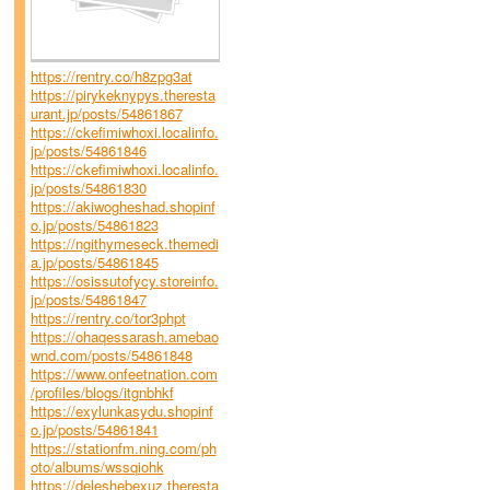
https://rentry.co/h8zpg3at
https://pirykeknypys.theresta
urant.jp/posts/54861867
https://ckefimiwhoxi.localinfo.
jp/posts/54861846
https://ckefimiwhoxi.localinfo.
jp/posts/54861830
https://akiwogheshad.shopinf
o.jp/posts/54861823
https://ngithymeseck.themedi
a.jp/posts/54861845
https://osissutofycy.storeinfo.
jp/posts/54861847
https://rentry.co/tor3phpt
https://ohaqessarash.amebao
wnd.com/posts/54861848
https://www.onfeetnation.com
/profiles/blogs/itgnbhkf
https://exylunkasydu.shopinf
o.jp/posts/54861841
https://stationfm.ning.com/ph
oto/albums/wssqiohk
https://deleshebexuz.theresta