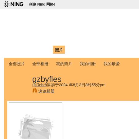
创建 Ning 网络!
爱达荷州立大学中国学生学
Chinese Association of Idaho State University (CAISU)
首页
我的页面
成员
照片
视频
论坛
博客
帮助
ISU
全部照片
全部相册
我的照片
我的相册
我的最爱
gzbyfles
由
Debra
添加于2024 年8月3日8时55分pm
浏览相册