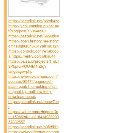
https://pastelink.net/pr2yh4zd
https://ycokenitidog.pixnet.ne
t/blog/post/163646587
https://pastelink.net/i9298dco
https://open.firstory.me/story/
cm1s0qh6r0h3k01yah1s012nj
https://controlc.com/e1ab6c8
a
https://rentry.co/cofks644
https://paiza.io/projects/t_sLT
3P5pIq-KOO4M4IZIg?
language=php
https://www.colcampus.com/
courses/89474/pages/pdf-
slash-epub-the-rocking-chair-
prophet-by-matthew-kelly-
download-ebook
https://pastelink.net/nocw7uh
r
https://twitter.com/HogansDo
nn15966/status/18414989293
57332557
https://pastelink.net/o3f25bfn
https://www.onfeetnation.com