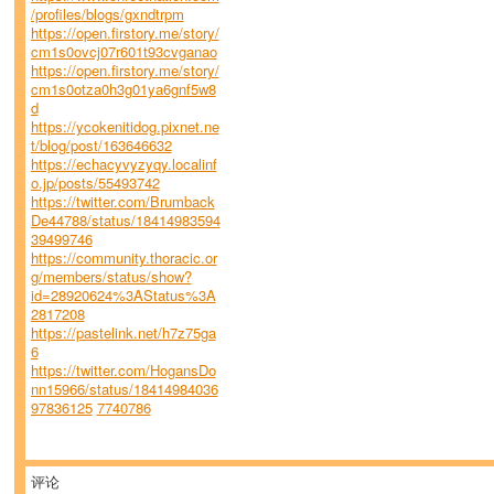
/profiles/blogs/gxndtrpm
https://open.firstory.me/story/
cm1s0ovcj07r601t93cvganao
https://open.firstory.me/story/
cm1s0otza0h3g01ya6gnf5w8
d
https://ycokenitidog.pixnet.ne
t/blog/post/163646632
https://echacyvyzyqy.localinf
o.jp/posts/55493742
https://twitter.com/Brumback
De44788/status/18414983594
39499746
https://community.thoracic.or
g/members/status/show?
id=28920624%3AStatus%3A
2817208
https://pastelink.net/h7z75ga
6
https://twitter.com/HogansDo
nn15966/status/18414984036
97836125
7740786
评论