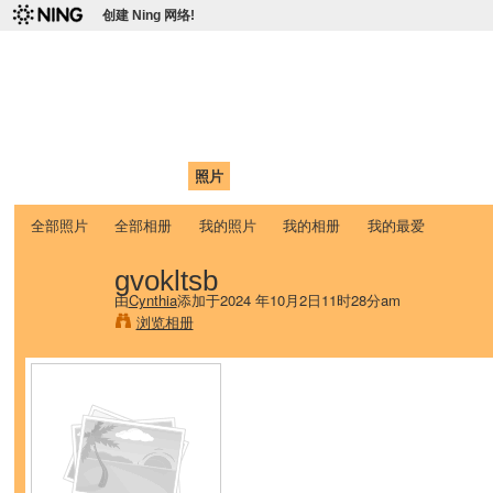
创建 Ning 网络!
爱达荷州立大学中国学生学
Chinese Association of Idaho State University (CAISU)
首页
我的页面
成员
照片
视频
论坛
博客
帮助
ISU
全部照片
全部相册
我的照片
我的相册
我的最爱
gvokltsb
由
Cynthia
添加于2024 年10月2日11时28分am
浏览相册