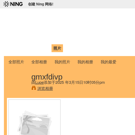
创建 Ning 网络!
爱达荷州立大学中国学生学
Chinese Association of Idaho State University (CAISU)
首页
我的页面
成员
照片
视频
论坛
博客
帮助
ISU
全部照片
全部相册
我的照片
我的相册
我的最爱
gmxfdivp
由
Lupe
添加于2025 年3月15日10时05分pm
浏览相册