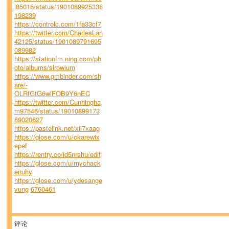
l85016/status/1901089925338
198239
https://controlc.com/1fa33cf7
https://twitter.com/CharlesLan
42125/status/1901089791695
089982
https://stationfm.ning.com/ph
oto/albums/slrowium
https://www.gmbinder.com/sh
are/-
OLRfGtG6wlFOB9Y6nEC
https://twitter.com/Cunningha
m97546/status/19010899173
69020627
https://pastelink.net/xii7xaag
https://glose.com/u/ckarewix
epef
https://rentry.co/id5nrshu/edit
https://glose.com/u/mychack
enuhy
https://glose.com/u/ydesange
vung
6760461
评论