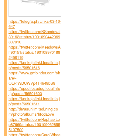
https://telegra.ph/Links-03-16-
647
https://twitter.com/BSandoval
39162/status/1901090442969
837910
https://twitter.com/MeadowsA
lf90151/status/190108970188
2458119
https://kenkojofinki.localinfo.j
p/posts/56501616
https://www.gmbinder.com/sh
are/-
OLRfWDCWVp4T4h49bS8
https://opocirozudug.localinfo
.jp/posts/56501600
https://kenkojofinki.localinfo.j
p/posts/56501611
http://divasunlimited.ning.co
m/photo/albums/hfqdaove
https://twitter.com/RaphaelLo
p87669/status/190109062855
5137500
https://twitter.com/CarolWhee