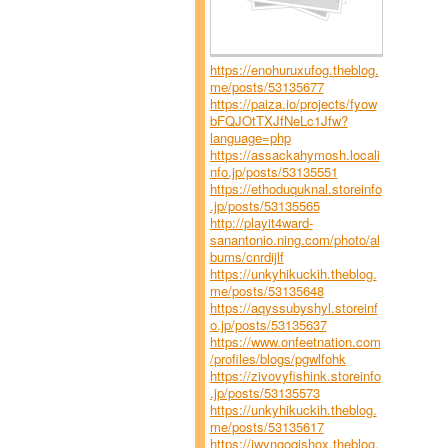
https://enohuruxufog.theblog.
me/posts/53135677
https://paiza.io/projects/fyow
bFQJOtTXJfNeLc1Jfw?
language=php
https://assackahymosh.locali
nfo.jp/posts/53135551
https://ethoduquknal.storeinfo
.jp/posts/53135565
http://playit4ward-
sanantonio.ning.com/photo/al
bums/cnrdijlf
https://unkyhikuckih.theblog.
me/posts/53135648
https://aqyssubyshyl.storeinf
o.jp/posts/53135637
https://www.onfeetnation.com
/profiles/blogs/pgwlfohk
https://zivovyfishink.storeinfo
.jp/posts/53135573
https://unkyhikuckih.theblog.
me/posts/53135617
https://iwyngoqishox.theblog.