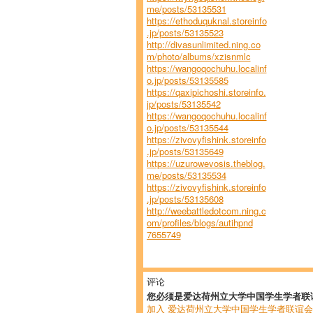
me/posts/53135531
https://ethoduquknal.storeinfo
.jp/posts/53135523
http://divasunlimited.ning.co
m/photo/albums/xzisnmlc
https://wangoqochuhu.localinf
o.jp/posts/53135585
https://qaxipichoshi.storeinfo.
jp/posts/53135542
https://wangoqochuhu.localinf
o.jp/posts/53135544
https://zivovyfishink.storeinfo
.jp/posts/53135649
https://uzurowevosis.theblog.
me/posts/53135534
https://zivovyfishink.storeinfo
.jp/posts/53135608
http://weebattledotcom.ning.c
om/profiles/blogs/autihpnd
7655749
评论
您必须是爱达荷州立大学中国学生学者联
加入 爱达荷州立大学中国学生学者联谊会