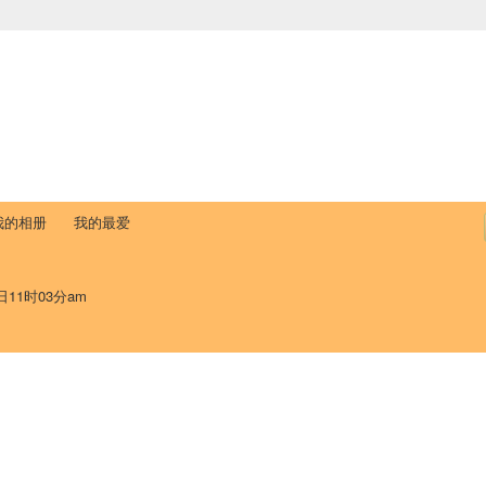
中国学生学者联谊会
University (CAISU)
论坛
博客
帮助
ISU
我的相册
我的最爱
日11时03分am