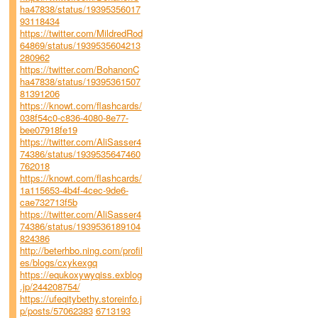
ha47838/status/19395356017
93118434
https://twitter.com/MildredRod
64869/status/1939535604213
280962
https://twitter.com/BohanonC
ha47838/status/19395361507
81391206
https://knowt.com/flashcards/
038f54c0-c836-4080-8e77-
bee07918fe19
https://twitter.com/AliSasser4
74386/status/1939535647460
762018
https://knowt.com/flashcards/
1a115653-4b4f-4cec-9de6-
cae732713f5b
https://twitter.com/AliSasser4
74386/status/1939536189104
824386
http://beterhbo.ning.com/profil
es/blogs/cxykexgq
https://equkoxywyqiss.exblog
.jp/244208754/
https://ufeqitybethy.storeinfo.j
p/posts/57062383
6713193