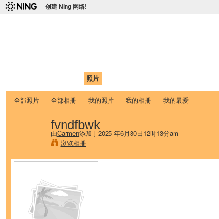
创建 Ning 网络!
爱达荷州立大学中国学生学
Chinese Association of Idaho State University (CAISU)
首页
我的页面
成员
照片
视频
论坛
博客
帮助
ISU
全部照片
全部相册
我的照片
我的相册
我的最爱
fvndfbwk
由
Carmen
添加于2025 年6月30日12时13分am
浏览相册