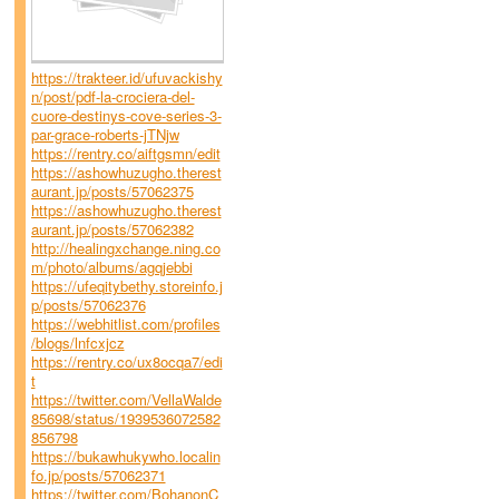
https://trakteer.id/ufuvackishy
n/post/pdf-la-crociera-del-
cuore-destinys-cove-series-3-
par-grace-roberts-jTNjw
https://rentry.co/aiftgsmn/edit
https://ashowhuzugho.therest
aurant.jp/posts/57062375
https://ashowhuzugho.therest
aurant.jp/posts/57062382
http://healingxchange.ning.co
m/photo/albums/agqjebbi
https://ufeqitybethy.storeinfo.j
p/posts/57062376
https://webhitlist.com/profiles
/blogs/lnfcxjcz
https://rentry.co/ux8ocqa7/edi
t
https://twitter.com/VellaWalde
85698/status/1939536072582
856798
https://bukawhukywho.localin
fo.jp/posts/57062371
https://twitter.com/BohanonC