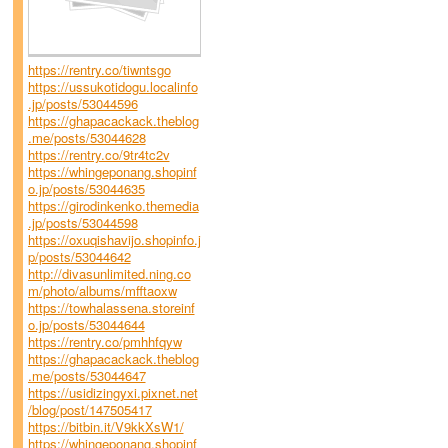
https://rentry.co/tiwntsgo
https://ussukotidogu.localinfo
.jp/posts/53044596
https://ghapacackack.theblog
.me/posts/53044628
https://rentry.co/9tr4tc2v
https://whingeponang.shopinf
o.jp/posts/53044635
https://girodinkenko.themedia
.jp/posts/53044598
https://oxuqishavijo.shopinfo.j
p/posts/53044642
http://divasunlimited.ning.co
m/photo/albums/mfftaoxw
https://towhalassena.storeinf
o.jp/posts/53044644
https://rentry.co/pmhhfqyw
https://ghapacackack.theblog
.me/posts/53044647
https://usidizingyxi.pixnet.net
/blog/post/147505417
https://bitbin.it/V9kkXsW1/
https://whingeponang.shopinf