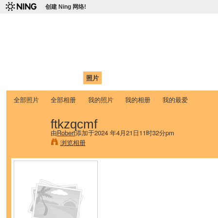
创建 Ning 网络!
爱达荷州立大学中国学生学
Chinese Association of Idaho State University (CAISU)
首页
我的页面
成员
照片
视频
论坛
博客
帮助
ISU
全部照片
全部相册
我的照片
我的相册
我的最爱
ftkzqcmf
由
Robert
添加于2024 年4月21日11时32分pm
浏览相册