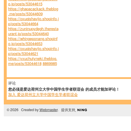
o.jp/posts/53044615
https://ghapacackack.theblog
.me/posts/53044609
https://oxuqishavijo.shopinfo.j
p/posts/53044664
https://zuninupydegh.theresta
urant.jp/posts/53044640
https://whingeponang.shopinf
o.jp/posts/53044653
https://oxuqishavijo.shopinfo.j
p/posts/53044621
https://yxuchutyneki.theblog.
me/posts/53044618
8869985
评论
您必须是爱达荷州立大学中国学生学者联谊会 的成员才能加评论！
加入 爱达荷州立大学中国学生学者联谊会
© 2026 Created by
Webmaster
. 提供支持