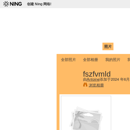
创建 Ning 网络!
爱达荷州立大学
Chinese Association of Idaho State 
首页
我的页面
成员
照片
视频
全部照片
全部相册
我的照片
fszfvmld
由
Antoine
添加于2024 年6月
浏览相册