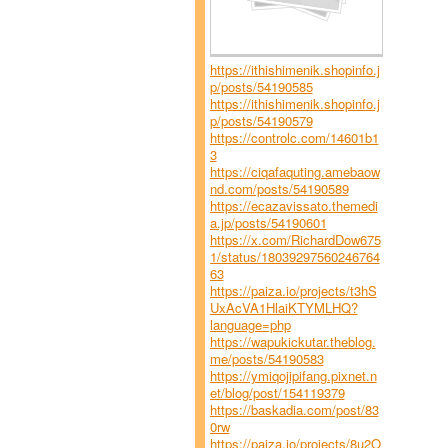
https://ithishimenik.shopinfo.j
p/posts/54190585
https://ithishimenik.shopinfo.j
p/posts/54190579
https://controlc.com/14601b1
3
https://ciqafaquting.amebaow
nd.com/posts/54190589
https://ecazavissato.themedi
a.jp/posts/54190601
https://x.com/RichardDow675
1/status/18039297560246764
63
https://paiza.io/projects/t3hS
UxAcVA1HlaiKTYMLHQ?
language=php
https://wapukickutar.theblog.
me/posts/54190583
https://ymiqojipifang.pixnet.n
et/blog/post/154119379
https://baskadia.com/post/83
0rw
https://paiza.io/projects/8u2O