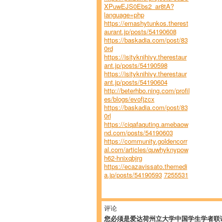
XPuwEJS0Ebs2_ar8tA?
language=php
https://emashytunkos.therest
aurant.jp/posts/54190608
https://baskadia.com/post/83
0rd
https://isityknihivy.therestaur
ant.jp/posts/54190598
https://isityknihivy.therestaur
ant.jp/posts/54190604
http://beterhbo.ning.com/profil
es/blogs/evofjzcx
https://baskadia.com/post/83
0rl
https://ciqafaquting.amebaow
nd.com/posts/54190603
https://community.goldencorr
al.com/articles/quwhyknypow
h62-hnixqbjrg
https://ecazavissato.themedi
a.jp/posts/54190593
7255531
评论
您必须是爱达荷州立大学中国学生学者联