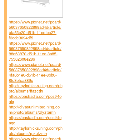
https://www.pixnet.net/pcard/
56037650822898ad4d/article/
bfa53e20-d51b-11ee-bc27-
f3cdc3094df5
https://www.pixnet.net/pcard/
56037650822898ad4d/article/
88a63870-d51b-11ee-8a85-
75362608e286
https://www.pixnet.net/pcard/
56037650822898ad4d/article/
4fa6b1e0-d51b-11ee-8bb0-
8fd3efca889c
http://taylorhicks.ning.com/ph
oto/albums/ffazcthi
https://baskadia.com/post/4o
alq
http://divasunlimited.ning.co
m/photo/albums/zlyztamh
https://baskadia.com/post/4o
aqc
http://taylorhicks.ning.com/ph
oto/albums/rpzufzmn
https://www.pixnet.net/pcard/