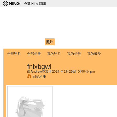
创建 Ning 网络!
爱达荷州立大学中国学生学
Chinese Association of Idaho State University (CAISU)
首页
我的页面
成员
照片
视频
论坛
博客
帮助
ISU
全部照片
全部相册
我的照片
我的相册
我的最爱
fnlxbgwl
由
Andrew
添加于2024 年2月26日10时04分pm
浏览相册