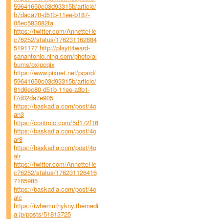
59641650c03d93315b/article/
b7daca70-d51b-11ee-b187-
05ec583082fa
https://twitter.com/AnnetteHe
c76252/status/176231162884
5191177
http://playit4ward-
sanantonio.ning.com/photo/al
bums/oxipcqix
https://www.pixnet.net/pcard/
59641650c03d93315b/article/
81d6ec80-d51b-11ee-a3b1-
f7d02da7e905
https://baskadia.com/post/4o
an3
https://controlc.com/5d172f16
https://baskadia.com/post/4o
ar8
https://baskadia.com/post/4o
alr
https://twitter.com/AnnetteHe
c76252/status/176231126416
7165985
https://baskadia.com/post/4o
alc
https://iwhemuthykny.themedi
a.jp/posts/51813725