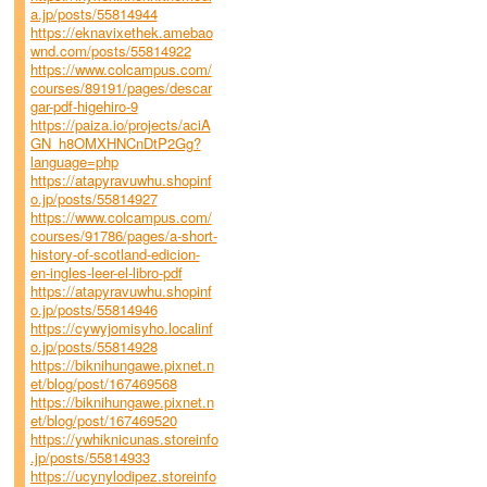
a.jp/posts/55814944
https://eknavixethek.amebao
wnd.com/posts/55814922
https://www.colcampus.com/
courses/89191/pages/descar
gar-pdf-higehiro-9
https://paiza.io/projects/aciA
GN_h8OMXHNCnDtP2Gg?
language=php
https://atapyravuwhu.shopinf
o.jp/posts/55814927
https://www.colcampus.com/
courses/91786/pages/a-short-
history-of-scotland-edicion-
en-ingles-leer-el-libro-pdf
https://atapyravuwhu.shopinf
o.jp/posts/55814946
https://cywyjomisyho.localinf
o.jp/posts/55814928
https://biknihungawe.pixnet.n
et/blog/post/167469568
https://biknihungawe.pixnet.n
et/blog/post/167469520
https://ywhiknicunas.storeinfo
.jp/posts/55814933
https://ucynylodipez.storeinfo