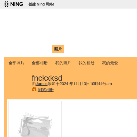
创建 Ning 网络!
爱达荷州立大学中国学生学
Chinese Association of Idaho State University (CAISU)
首页
我的页面
成员
照片
视频
论坛
博客
帮助
ISU
全部照片
全部相册
我的照片
我的相册
我的最爱
fnckxksd
由
James
添加于2024 年11月13日10时44分am
浏览相册