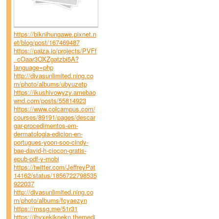
https://biknihungawe.pixnet.n
et/blog/post/167469487
https://paiza.io/projects/PVFf
_cOaar3OXZgatzbi5A?
language=php
http://divasunlimited.ning.co
m/photo/albums/ubyuzetp
https://ikushivowyzy.amebao
wnd.com/posts/55814923
https://www.colcampus.com/
courses/89191/pages/descar
gar-procedimentos-em-
dermatologia-edicion-en-
portugues-yoon-soo-cindy-
bae-david-h-ciocon-gratis-
epub-pdf-y-mobi
https://twitter.com/JeffreyPat
14162/status/1856722798535
922037
http://divasunlimited.ning.co
m/photo/albums/fcyaezyn
https://mssg.me/51r31
https://ihyxekiknekn.themedi