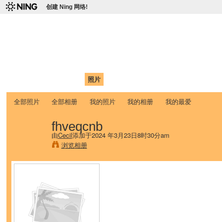
创建 Ning 网络!
爱达荷州立大学中国学生学
Chinese Association of Idaho State University (CAISU)
首页
我的页面
成员
照片
视频
论坛
博客
帮助
ISU
全部照片
全部相册
我的照片
我的相册
我的最爱
fhveqcnb
由
Cecil
添加于2024 年3月23日8时30分am
浏览相册