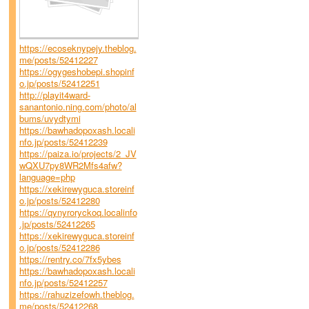
https://ecoseknypejy.theblog.
me/posts/52412227
https://ogygeshobepi.shopinf
o.jp/posts/52412251
http://playit4ward-
sanantonio.ning.com/photo/al
bums/uvydtymi
https://bawhadopoxash.locali
nfo.jp/posts/52412239
https://paiza.io/projects/2_JV
wQXU7py8WR2Mfs4afw?
language=php
https://xekirewyguca.storeinf
o.jp/posts/52412280
https://qynyroryckoq.localinfo
.jp/posts/52412265
https://xekirewyguca.storeinf
o.jp/posts/52412286
https://rentry.co/7fx5ybes
https://bawhadopoxash.locali
nfo.jp/posts/52412257
https://rahuzizefowh.theblog.
me/posts/52412268