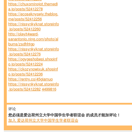
https://chuxominojot.themedi
a.jp/posts/52412278
https://ecoseknypejy.theblog.
me/posts/52412256
https://nissynkyknat.storeinfo
.jp/posts/52412260
http://playit4ward-
sanantonio.ning.com/photo/al
bums/zsdhhtgp
https://nissynkyknat.storeinfo
.jp/posts/52412276
https://ogygeshobepi.shopinf
o.jp/posts/52412224
https://ckozynowixuk.shopinf
o.jp/posts/52412236
https://rentry.co/45giamuo
https://nissynkyknat.storeinfo
.jp/posts/52412282
4499816
评论
您必须是爱达荷州立大学中国学生学者联谊会 的成员才能加评论！
加入 爱达荷州立大学中国学生学者联谊会