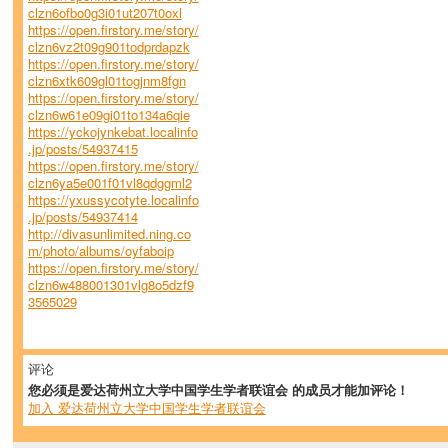
clzn6ofbo0g3i01ut207t0oxl
https://open.firstory.me/story/
clzn6vz2t09g901todprdapzk
https://open.firstory.me/story/
clzn6xtk609gl01togjnm8fgn
https://open.firstory.me/story/
clzn6w61e09gi01to134a6qie
https://yckojynkebat.localinfo
.jp/posts/54937415
https://open.firstory.me/story/
clzn6ya5e001f01vl8qdggml2
https://yxussycotyte.localinfo
.jp/posts/54937414
http://divasunlimited.ning.co
m/photo/albums/oyfaboip
https://open.firstory.me/story/
clzn6w488001301vlg8o5dzf9
3565029
评论
您必须是爱达荷州立大学中国学生学者联谊会 的成员才能加评论！
加入 爱达荷州立大学中国学生学者联谊会