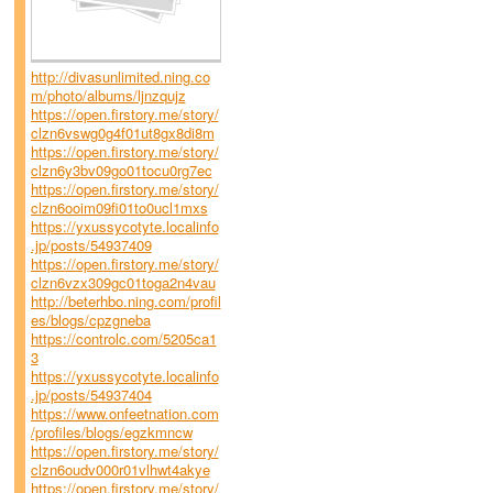
http://divasunlimited.ning.co
m/photo/albums/ljnzqujz
https://open.firstory.me/story/
clzn6vswg0g4f01ut8gx8di8m
https://open.firstory.me/story/
clzn6y3bv09go01tocu0rg7ec
https://open.firstory.me/story/
clzn6ooim09fi01to0ucl1mxs
https://yxussycotyte.localinfo
.jp/posts/54937409
https://open.firstory.me/story/
clzn6vzx309gc01toga2n4vau
http://beterhbo.ning.com/profil
es/blogs/cpzgneba
https://controlc.com/5205ca1
3
https://yxussycotyte.localinfo
.jp/posts/54937404
https://www.onfeetnation.com
/profiles/blogs/egzkmncw
https://open.firstory.me/story/
clzn6oudv000r01vlhwt4akye
https://open.firstory.me/story/