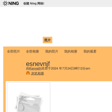
创建 Ning 网络!
爱达荷州立大学中国学生学
Chinese Association of Idaho State University (CAISU)
首页
我的页面
成员
照片
视频
论坛
博客
帮助
ISU
全部照片
全部相册
我的照片
我的相册
我的最爱
esnevnjf
由
Kenneth
添加于2024 年7月24日8时12分am
浏览相册