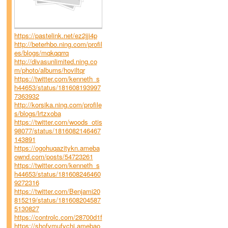
https://pastelink.net/ez2jji4p
http://beterhbo.ning.com/profil
es/blogs/mqkqqrrq
http://divasunlimited.ning.co
m/photo/albums/hoviltqr
https://twitter.com/kenneth_s
h44653/status/181608193997
7363932
http://korsika.ning.com/profile
s/blogs/lrtzxoba
https://twitter.com/woods_otis
98077/status/1816082146467
143891
https://ogohuqazitykn.ameba
ownd.com/posts/54723261
https://twitter.com/kenneth_s
h44653/status/181608246460
9272316
https://twitter.com/Benjami20
815219/status/181608204587
5130827
https://controlc.com/28700d1f
https://shofymufychi.amebao