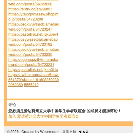
wnd.com/posts/54723236
https://rentry.co/zgv98r37
https://ytexypyxesew.shopinf
o.jp/posts/54723208
https://peckivuvimob.amebao
wnd.com/posts/54723247
https://pastelink.net/lqkupevl
https://ozywezetojaj.amebao
wnd.com/posts/54723192
https://peckivuvimob.amebao
wnd.com/posts/54723235
https://ogohuqazitykn.ameba
ownd.com/posts/54723231
https://pastelink.net/jksh0f1x
https://twitter.com/JeanBrown
661379/status/181608259239
2962369
5555212
评论
您必须是爱达荷州立大学中国学生学者联谊会 的成员才能加评论！
加入 爱达荷州立大学中国学生学者联谊会
© 2026 Created by
Webmaster
. 提供支持