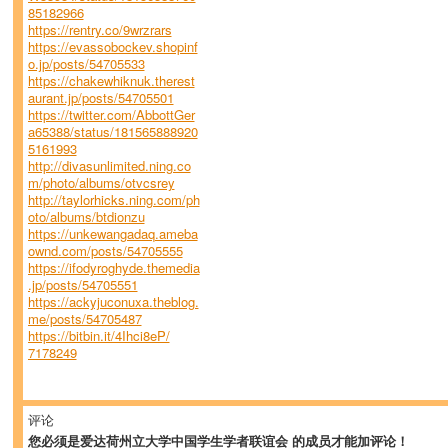
85182966
https://rentry.co/9wrzrars
https://evassobockev.shopinf
o.jp/posts/54705533
https://chakewhiknuk.therest
aurant.jp/posts/54705501
https://twitter.com/AbbottGer
a65388/status/181565888920
5161993
http://divasunlimited.ning.co
m/photo/albums/otvcsrey
http://taylorhicks.ning.com/ph
oto/albums/btdionzu
https://unkewangadaq.ameba
ownd.com/posts/54705555
https://ifodyroghyde.themedia
.jp/posts/54705551
https://ackyjuconuxa.theblog.
me/posts/54705487
https://bitbin.it/4Ihci8eP/
7178249
评论
您必须是爱达荷州立大学中国学生学者联谊会 的成员才能加评论！