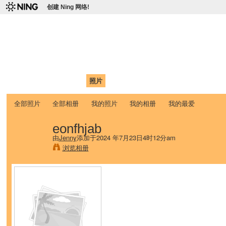
创建 Ning 网络!
爱达荷州立大学中国学生学
Chinese Association of Idaho State University (CAISU)
首页
我的页面
成员
照片
视频
论坛
博客
帮助
ISU
全部照片
全部相册
我的照片
我的相册
我的最爱
eonfhjab
由
Jenny
添加于2024 年7月23日4时12分am
浏览相册