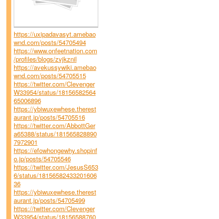
https://uxipadavasyt.amebao
wnd.com/posts/54705494
https://www.onfeetnation.com
/profiles/blogs/zvjkznil
https://avekussywiki.amebao
wnd.com/posts/54705515
https://twitter.com/Clevenger
W33954/status/18156582564
65006896
https://ybiwuxewhese.therest
aurant.jp/posts/54705516
https://twitter.com/AbbottGer
a65388/status/181565828890
7972901
https://efowhongewhy.shopinf
o.jp/posts/54705546
https://twitter.com/JesusS653
6/status/18156582433201606
36
https://ybiwuxewhese.therest
aurant.jp/posts/54705499
https://twitter.com/Clevenger
W33954/status/18156588760