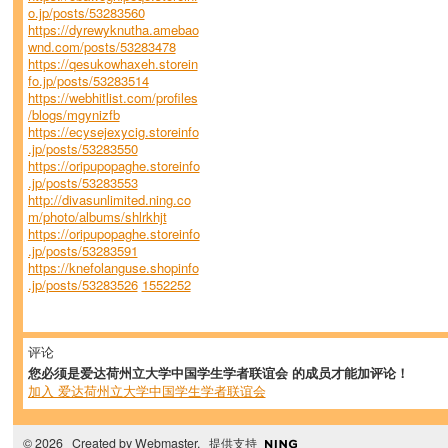
o.jp/posts/53283560
https://dyrewyknutha.amebao
wnd.com/posts/53283478
https://qesukowhaxeh.storein
fo.jp/posts/53283514
https://webhitlist.com/profiles
/blogs/mgynizfb
https://ecysejexycig.storeinfo
.jp/posts/53283550
https://oripupopaghe.storeinfo
.jp/posts/53283553
http://divasunlimited.ning.co
m/photo/albums/shlrkhjt
https://oripupopaghe.storeinfo
.jp/posts/53283591
https://knefolanguse.shopinfo
.jp/posts/53283526
1552252
评论
您必须是爱达荷州立大学中国学生学者联谊会 的成员才能加评论！
加入 爱达荷州立大学中国学生学者联谊会
© 2026 Created by
Webmaster
. 提供支持