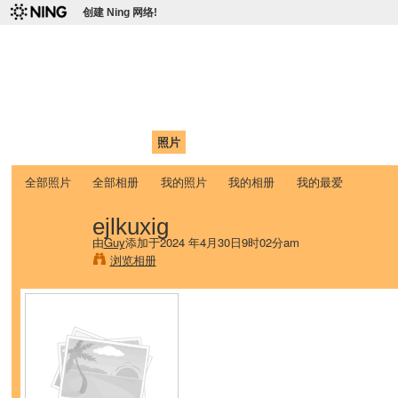
创建 Ning 网络!
爱达荷州立大学中国学生学
Chinese Association of Idaho State University (CAISU)
首页
我的页面
成员
照片
视频
论坛
博客
帮助
ISU
全部照片
全部相册
我的照片
我的相册
我的最爱
ejlkuxig
由
Guy
添加于2024 年4月30日9时02分am
浏览相册