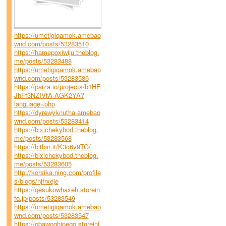
https://umetigiqamok.amebao
wnd.com/posts/53283510
https://hamepoxiwiju.theblog.
me/posts/53283488
https://umetigiqamok.amebao
wnd.com/posts/53283586
https://paiza.io/projects/b1HF
JhFf3NZIVfA-AGK2YA?
language=php
https://dyrewyknutha.amebao
wnd.com/posts/53283414
https://bixichekybod.theblog.
me/posts/53283568
https://bitbin.it/K3c6v9TG/
https://bixichekybod.theblog.
me/posts/53283605
http://korsika.ning.com/profile
s/blogs/njfrxeje
https://qesukowhaxeh.storein
fo.jp/posts/53283549
https://umetigiqamok.amebao
wnd.com/posts/53283547
https://obawoghipeqo.storeinf