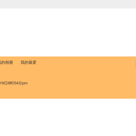
中国学生学者联谊会
University (CAISU)
论坛
博客
帮助
ISU
我的相册
我的最爱
19日6时54分pm