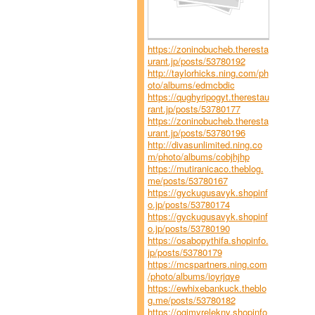
https://zoninobucheb.theresta
urant.jp/posts/53780192
http://taylorhicks.ning.com/ph
oto/albums/edmcbdic
https://qughyripogyt.therestau
rant.jp/posts/53780177
https://zoninobucheb.theresta
urant.jp/posts/53780196
http://divasunlimited.ning.co
m/photo/albums/cobjhjhp
https://mutiranicaco.theblog.
me/posts/53780167
https://gyckugusavyk.shopinf
o.jp/posts/53780174
https://gyckugusavyk.shopinf
o.jp/posts/53780190
https://osabopythifa.shopinfo.
jp/posts/53780179
https://mcspartners.ning.com
/photo/albums/ioyrjqye
https://ewhixebankuck.theblo
g.me/posts/53780182
https://ogimyrelekny.shopinfo