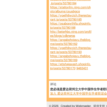
.jp/posts/53780184
https://stationfm.ning.com/ph
oto/albums/csusbgcq
https://ypethibycich.therestau
rant.jp/posts/53780185
https://osabopythifa.shopinfo.
jp/posts/53780188
http://beterhbo.ning.com/profil
es/blogs/cdbrwrqs
https://angabohojavu.theblog.
me/posts/53780162
https://ypethibycich.therestau
rant.jp/posts/53780193
https://angabohojavu.theblog.
me/posts/53780169
https://etishajaxesh.shopinfo.
jp/posts/53780170
9463431
评论
您必须是爱达荷州立大学中国学生学者联
加入 爱达荷州立大学中国学生学者联谊会
© 2026 Created by
Webmaster
. 提供支持