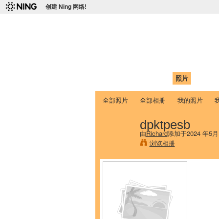
创建 Ning 网络!
爱达荷州立大学
Chinese Association of Idaho State 
首页
我的页面
成员
照片
视频
全部照片
全部相册
我的照片
dpktpesb
由
Richard
添加于2024 年5月
浏览相册