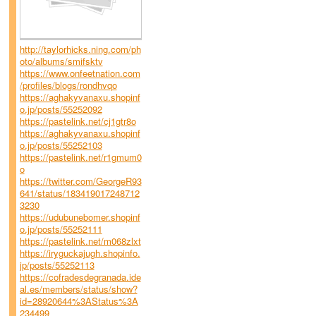
http://taylorhicks.ning.com/ph
oto/albums/smifsktv
https://www.onfeetnation.com
/profiles/blogs/rondhvqo
https://aghakyvanaxu.shopinf
o.jp/posts/55252092
https://pastelink.net/cj1gtr8o
https://aghakyvanaxu.shopinf
o.jp/posts/55252103
https://pastelink.net/r1gmum0
o
https://twitter.com/GeorgeR93
641/status/183419017248712
3230
https://udubunebomer.shopinf
o.jp/posts/55252111
https://pastelink.net/m068zlxt
https://iryguckajugh.shopinfo.
jp/posts/55252113
https://cofradesdegranada.ide
al.es/members/status/show?
id=28920644%3AStatus%3A
234499