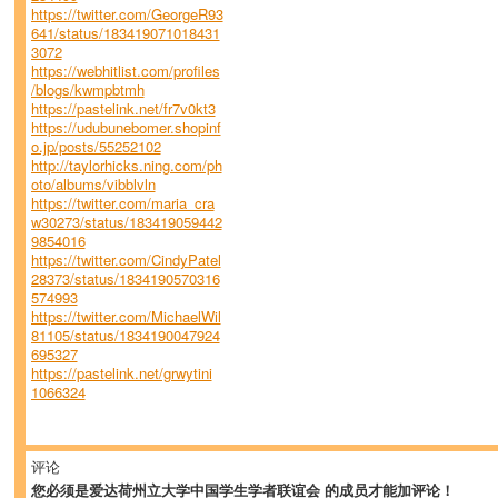
https://twitter.com/GeorgeR93
641/status/183419071018431
3072
https://webhitlist.com/profiles
/blogs/kwmpbtmh
https://pastelink.net/fr7v0kt3
https://udubunebomer.shopinf
o.jp/posts/55252102
http://taylorhicks.ning.com/ph
oto/albums/vibblvln
https://twitter.com/maria_cra
w30273/status/183419059442
9854016
https://twitter.com/CindyPatel
28373/status/1834190570316
574993
https://twitter.com/MichaelWil
81105/status/1834190047924
695327
https://pastelink.net/grwytini
1066324
评论
您必须是爱达荷州立大学中国学生学者联谊会 的成员才能加评论！