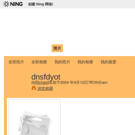
创建 Ning 网络!
爱达荷州立大学中国学生学
Chinese Association of Idaho State University (CAISU)
首页
我的页面
成员
照片
视频
论坛
博客
帮助
ISU
全部照片
全部相册
我的照片
我的相册
我的最爱
dnsfdyot
由
Richard
添加于2024 年9月12日7时30分am
浏览相册