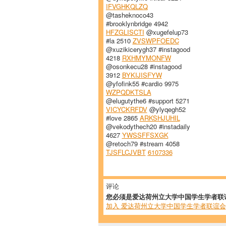
IFVGHKQLZQ
@tasheknoco43
#brooklynbridge 4942
HFZGLISCTI
@xugefelup73
#la 2510
ZVSWPFOEDC
@xuzikicerygh37 #instagood
4218
RXHMYMONFW
@osonkecu28 #instagood
3912
BYKIJISFYW
@yfofink55 #cardio 9975
WZPQDKTSLA
@elugutythe6 #support 5271
VICYCKRFDV
@ylyqegh52
#love 2865
ARKSHJUHIL
@vekodythech20 #instadaily
4627
YWSSFFSXGK
@retoch79 #stream 4058
TJSFLCJVBT
6107336
评论
您必须是爱达荷州立大学中国学生学者联
加入 爱达荷州立大学中国学生学者联谊会