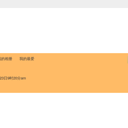
中国学生学者联谊会
University (CAISU)
论坛
博客
帮助
ISU
我的相册
我的最爱
23日9时20分am