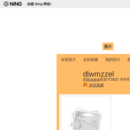
创建 Ning 网络!
爱达荷州立大学
Chinese Association of Idaho State 
首页
我的页面
成员
照片
视频
全部照片
全部相册
我的照片
dlwmzzel
由
Susana
添加于2021 年9月
浏览相册