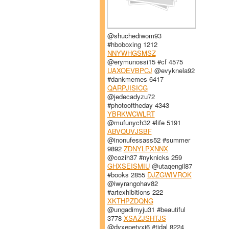
@shuchediwom93
#hboboxing 1212
NNYWHGSMSZ
@erymunossi15 #cf 4575
UAXOEVBPCJ
@evyknela92
#dankmemes 6417
QARPJISICG
@jedecadyzu72
#photooftheday 4343
YBRKWCWLRT
@mufunych32 #life 5191
ABVQUVJSBF
@inonufessass52 #summer
9892
ZDNYLPXNNX
@cozih37 #nyknicks 259
GHXSEISMIU
@utaqengil87
#books 2855
DJZGWIVROK
@iwyrangohav82
#artexhibitions 222
XKTHPZDQNG
@ungadimyju31 #beautiful
3778
XSAZJSHTJS
@dyxepetyxi6 #tidal 8224