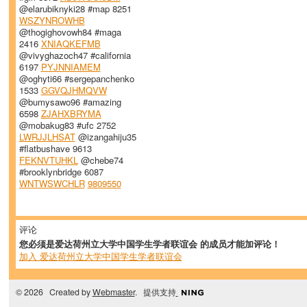
@elarubiknyki28 #map 8251
WSZYNROWHB
@thogighovowh84 #maga
2416
XNIAQKEFMB
@vivyghazoch47 #california
6197
PYJNNIAMEM
@oghyti66 #sergepanchenko
1533
GGVQJHMQVW
@bumysawo96 #amazing
6598
ZJAHXBRYMA
@mobakug83 #ufc 2752
LWRJJLHSAT
@izangahiju35
#flatbushave 9613
FEKNVTUHKL
@chebe74
#brooklynbridge 6087
WNTWSWCHLR
9809550
评论
您必须是爱达荷州立大学中国学生学者联谊会 的成员才能加评论！
加入 爱达荷州立大学中国学生学者联谊会
© 2026 Created by
Webmaster
. 提供支持