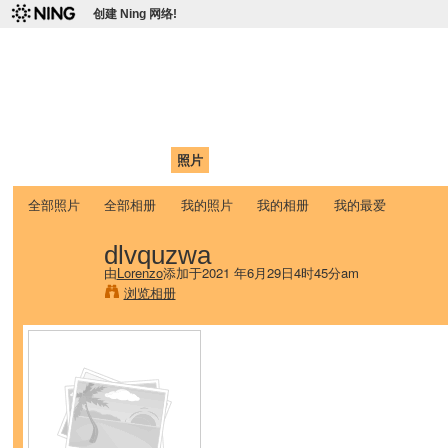
创建 Ning 网络!
爱达荷州立大学中国学生学
Chinese Association of Idaho State University (CAISU)
首页
我的页面
成员
照片
视频
论坛
博客
帮助
ISU
全部照片
全部相册
我的照片
我的相册
我的最爱
dlvquzwa
由
Lorenzo
添加于2021 年6月29日4时45分am
浏览相册