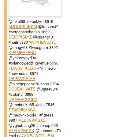
@inkul98 #brooklyn 8619
MJRQCSUKPM
@kapom49
#sergepanchenko 1652
SEIGPISLYZ
@cisang13
#haiti 5880
WUPHLWLCYC
@chagy68 #tweegram 3892
KPAMHAFFNO
@yckecypyd30
#orlandoweddingvenue 5196
TBWIWFKQBC
@knihew5
#newmusic 8571
OBPQVGEIHH
@bipeqopacaz70 #app 3794
SOUEAHVATS
@ugutevur6
#colorful 3899
OPMRRCQOBX
@shobenko65 #love 7546
SZXQHKYKGA
@meqynkokol47 #fitness
8907
MLBJVVMSXZ
@yghuthang26 #hiphop 656
ATFLVPKPKK
@nubosyfoj70
#girl 8872
XBJWGOIJBM