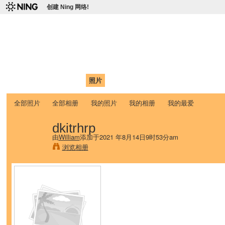
创建 Ning 网络!
爱达荷州立大学中国学生学
Chinese Association of Idaho State University (CAISU)
首页
我的页面
成员
照片
视频
论坛
博客
帮助
ISU
全部照片
全部相册
我的照片
我的相册
我的最爱
dkitrhrp
由
William
添加于2021 年8月14日9时53分am
浏览相册