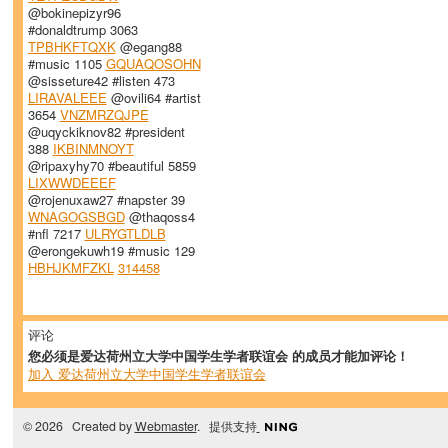
@bokinepizyr96
#donaldtrump 3063
TPBHKFTQXK
@egang88
#music 1105
GQUAQOSOHN
@sisseture42 #listen 473
LIRAVALEEE
@ovili64 #artist
3654
VNZMRZQJPE
@uqyckiknov82 #president
388
IKBINMNOYT
@ripaxyhy70 #beautiful 5859
LIXWWDEEEF
@rojenuxaw27 #napster 39
WNAGOGSBGD
@thaqoss4
#nfl 7217
ULRYGTLDLB
@erongekuwh19 #music 129
HBHJKMFZKL
314458
评论
您必须是爱达荷州立大学中国学生学者联谊会 的成员才能加评论！
加入 爱达荷州立大学中国学生学者联谊会
© 2026 Created by
Webmaster
. 提供支持