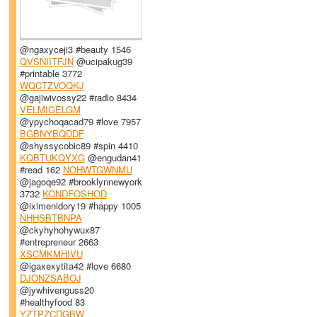
@ngaxyceji3 #beauty 1546
QVSNIITFJN
@ucipakug39
#printable 3772
WQCTZVOQKJ
@gajiwivossy22 #radio 8434
VELMIGELGM
@ypychoqacad79 #love 7957
BGBNYBQDDF
@shyssycobic89 #spin 4410
KQBTUKQYXG
@engudan41
#read 162
NOHWTGWNMU
@jagoqe92 #brooklynnewyork
3732
KONDFOSHOD
@iximenidory19 #happy 1005
NHHSBTBNPA
@ckyhyhohywux87
#entrepreneur 2663
XSCMKMHIVU
@igaxexytita42 #love 6680
DJONZSABOJ
@jywhivenguss20
#healthyfood 83
YZTPZCDGBW