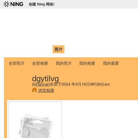
创建 Ning 网络!
爱达荷州立大学中国学生学
Chinese Association of Idaho State University (CAISU)
首页
我的页面
成员
照片
视频
论坛
博客
帮助
ISU
全部照片
全部相册
我的照片
我的相册
我的最爱
dgytilvg
由
Hannah
添加于2024 年6月16日9时26分am
浏览相册