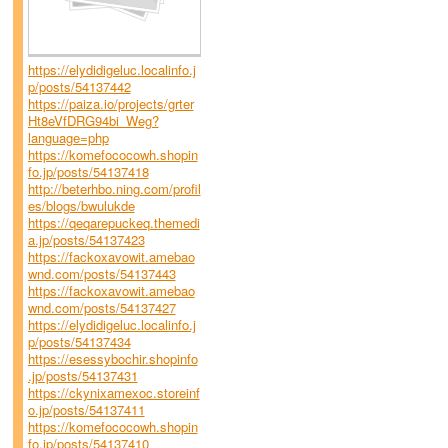
https://elydidigeluc.localinfo.j
p/posts/54137442
https://paiza.io/projects/grter
Ht8eVfDRG94bi_Weg?
language=php
https://komefococowh.shopin
fo.jp/posts/54137418
http://beterhbo.ning.com/profil
es/blogs/bwulukde
https://qeqarepuckeq.themedi
a.jp/posts/54137423
https://fackoxavowit.amebao
wnd.com/posts/54137443
https://fackoxavowit.amebao
wnd.com/posts/54137427
https://elydidigeluc.localinfo.j
p/posts/54137434
https://esessybochir.shopinfo
.jp/posts/54137431
https://ckynixamexoc.storeinf
o.jp/posts/54137411
https://komefococowh.shopin
fo.jp/posts/54137410