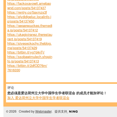
https://fackoxavowit.amebao
wnd.com/posts/54137437
https://rentry.co/5axmzs3f
https://elydidigeluc.localinfo.j
p/posts/54137450
https://qeqarepuckeq.themedi
a.jp/posts/54137412
https://ukagixiranez.therestau
rant.jp/posts/54137419
https://siveseckochy.theblog.
me/posts/54137429
https://bitbin.it/yg7d4nTj/
https://ssobawimulech.shopin
fo.jp/posts/54137413
https://bitbin.it/2dfOD76m/
7616330
评论
您必须是爱达荷州立大学中国学生学者联谊会 的成员才能加评论！
加入 爱达荷州立大学中国学生学者联谊会
© 2026 Created by
Webmaster
. 提供支持